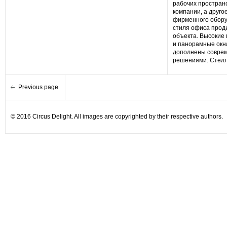
рабочих пространс
компании, а друго
фирменного обору
стиля офиса прод
объекта. Высокие 
и панорамные окн
дополнены совре
решениями. Стелл
Previous page
şans
vidobet
vidobet
vidobet
vidobet
casinolevant
casinolevant
casinolevant
vidobet
şans
casinolevant
casino
şans
casino
casino
casino
boostaro
casinolevant
şans
casinolevant
şanscasino
vidobet
vidobet
levant
galyabet
gorabet
gorabet
gorabet
vidobet
galyabet
gorabet
gorabet
nigeria
sports
casino
|
|
güncel
giriş
|
|
|
giriş
casino
giriş
şans
casino
levant
şans
şans
|
giriş
casino
giriş
|
|
giriş
casino
|
|
|
|
giriş
|
|
|
betting
betting
© 2016 Circus Delight. All images are copyrighted by their respective authors.
|
giriş
|
|
|
|
|
giriş
|
|
|
|
giriş
|
|
|
|
|
|
|
|