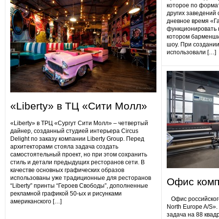
которое по формат
других заведений 
дневное время «Га
функционировать к
котором барменши
шоу. При создани
использовали […]
«Liberty» в ТЦ «Сити Молл»
«Liberty» в ТРЦ «Сургут Сити Молл» – четвертый
дайнер, созданный студией интерьера Circus
Delight по заказу компании Liberty Group. Перед
архитекторами стояла задача создать
самостоятельный проект, но при этом сохранить
стиль и детали предыдущих ресторанов сети. В
качестве основных графических образов
использованы уже традиционные для ресторанов
Офис комп
“Liberty” принты “Героев Свободы”, дополненные
рекламной графикой 50-ых и рисунками
Офис российского
американского […]
North Europe A/S»
задача на 88 квад