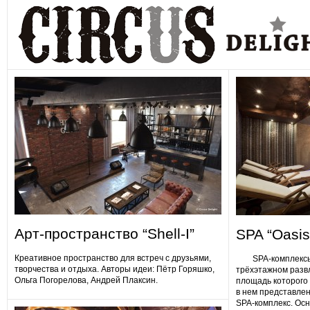
Арт-пространство “Shell-I”
SPA “Oasis”
Креативное пространство для встреч с друзьями,
SPA-комплексы “O
творчества и отдыха. Авторы идеи: Пётр Горяшко,
трёхэтажном развл
Ольга Погорелова, Андрей Плаксин.
площадь которого 
в нем представлен
SPA-комплекс. Осн