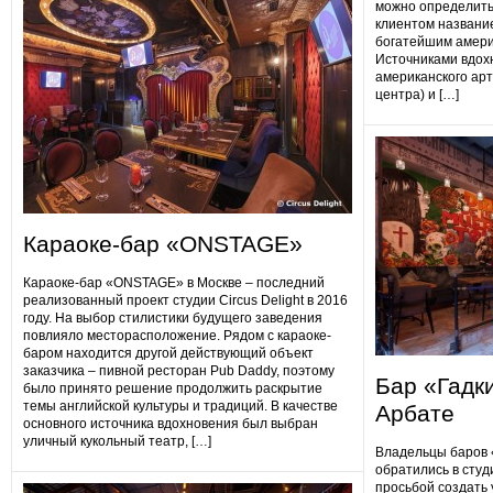
можно определить 
клиентом название
богатейшим амери
Источниками вдох
американского арт
центра) и […]
Караоке-бар «ONSTAGE»
Караоке-бар «ONSTAGE» в Москве – последний
реализованный проект студии Circus Delight в 2016
году. На выбор стилистики будущего заведения
повлияло месторасположение. Рядом с караоке-
баром находится другой действующий объект
заказчика – пивной ресторан Pub Daddy​, поэтому
Бар «Гадк
было принято решение продолжить раскрытие
темы английской культуры и традиций. В качестве
Арбате
основного источника вдохновения был выбран
уличный кукольный театр, […]
Владельцы баров «
обратились в студи
просьбой создать 