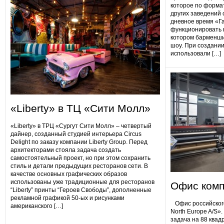
которое по формат
других заведений 
дневное время «Га
функционировать к
котором барменши
шоу. При создани
использовали […]
«Liberty» в ТЦ «Сити Молл»
«Liberty» в ТРЦ «Сургут Сити Молл» – четвертый
дайнер, созданный студией интерьера Circus
Delight по заказу компании Liberty Group. Перед
архитекторами стояла задача создать
самостоятельный проект, но при этом сохранить
стиль и детали предыдущих ресторанов сети. В
качестве основных графических образов
использованы уже традиционные для ресторанов
Офис комп
“Liberty” принты “Героев Свободы”, дополненные
рекламной графикой 50-ых и рисунками
Офис российского
американского […]
North Europe A/S»
задача на 88 квад