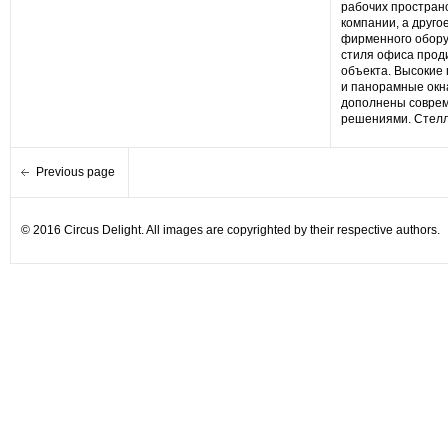
рабочих пространс
компании, а друго
фирменного обору
стиля офиса прод
объекта. Высокие 
и панорамные окн
дополнены совре
решениями. Стелл
Previous page
şans
vidobet
vidobet
vidobet
vidobet
casinolevant
casinolevant
casinolevant
vidobet
şans
casinolevant
casino
şans
casino
casino
casino
boostaro
casinolevant
şans
casinolevant
şanscasino
vidobet
vidobet
levant
gorabet
galyabet
gorabet
gorabet
gorabet
vidobet
galyabet
gorabet
gorabet
casino
|
|
güncel
giriş
|
|
|
giriş
casino
giriş
şans
casino
levant
şans
şans
|
giriş
casino
giriş
|
|
giriş
casino
|
|
|
|
|
giriş
|
|
© 2016 Circus Delight. All images are copyrighted by their respective authors.
|
giriş
|
|
|
|
|
giriş
|
|
|
|
giriş
|
|
|
|
|
|
|