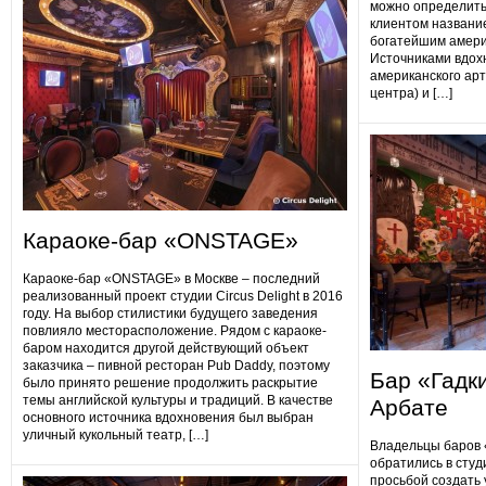
можно определить 
клиентом название
богатейшим амери
Источниками вдох
американского арт
центра) и […]
Караоке-бар «ONSTAGE»
Караоке-бар «ONSTAGE» в Москве – последний
реализованный проект студии Circus Delight в 2016
году. На выбор стилистики будущего заведения
повлияло месторасположение. Рядом с караоке-
баром находится другой действующий объект
заказчика – пивной ресторан Pub Daddy​, поэтому
Бар «Гадк
было принято решение продолжить раскрытие
темы английской культуры и традиций. В качестве
Арбате
основного источника вдохновения был выбран
уличный кукольный театр, […]
Владельцы баров «
обратились в студи
просьбой создать 