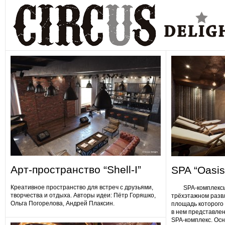
Арт-пространство “Shell-I”
SPA “Oasis”
Креативное пространство для встреч с друзьями,
SPA-комплексы “O
творчества и отдыха. Авторы идеи: Пётр Горяшко,
трёхэтажном развл
Ольга Погорелова, Андрей Плаксин.
площадь которого 
в нем представлен
SPA-комплекс. Осн