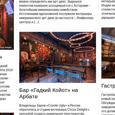
интерьер
можно определить как арт-деко. Заданное
Индии ин
клиентом название ассоциируется с Асторами –
стилисти
богатейшим американским семейством.
этническ
Источниками вдохновения послужили интерьеры
украшают
американского арт-деко (в частности – Рокфеллер-
центра) и […]
»
едний
ht в 2016
дения
раоке-
ект
Гаст
поэтому
Бар «Гадкий Койот» на
ытие
ачестве
Гастробa
Арбате
бран
новый пр
Обсуждая
Владельцы баров «Coyote Ugly» в России
заведени
обратились в студию интерьера Circus Delight с
это долж
просьбой создать уникальное пространство,