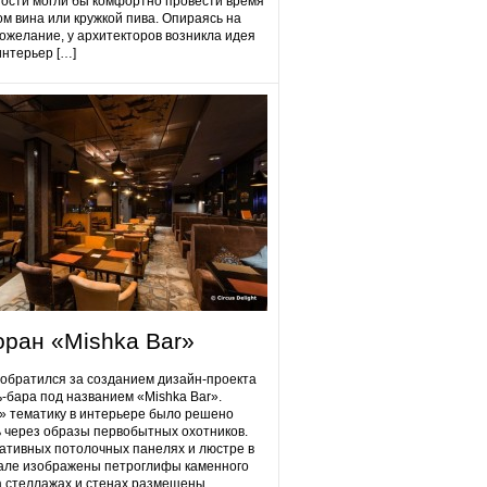
гости могли бы комфортно провести время
ом вина или кружкой пива. Опираясь на
ожелание, у архитекторов возникла идея
интерьер […]
оран «Mishka Bar»
 обратился за созданием дизайн-проекта
ь-бара под названием «Mishka Bar».
 тематику в интерьере было решено
 через образы первобытных охотников.
ативных потолочных панелях и люстре в
але изображены петроглифы каменного
на стеллажах и стенах размещены