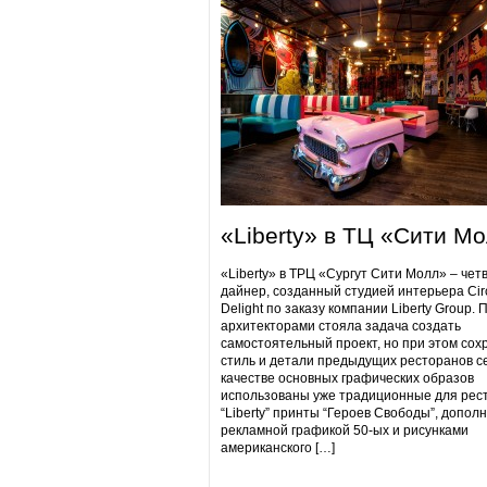
«Liberty» в ТЦ «Сити М
«Liberty» в ТРЦ «Сургут Сити Молл» – чет
дайнер, созданный студией интерьера Cir
Delight по заказу компании Liberty Group. 
архитекторами стояла задача создать
самостоятельный проект, но при этом сох
стиль и детали предыдущих ресторанов се
качестве основных графических образов
использованы уже традиционные для рес
“Liberty” принты “Героев Свободы”, допол
рекламной графикой 50-ых и рисунками
американского […]