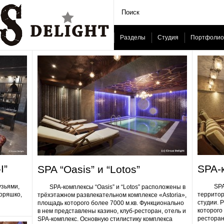
Разделы
Студия
Портфолио
I”
SPA-
SPA “Oasis” и “Lotos”
узьями,
SPA-ком
SPA-комплексы “Oasis” и “Lotos” расположены в
Горяшко,
территор
трёхэтажном развлекательном комплексе «Astoria»,
студии. 
площадь которого более 7000 м.кв. Функционально
которого 
в нем представлены казино, клуб-ресторан, отель и
ресторан
SPA-комплекс. Основную стилистику комплекса