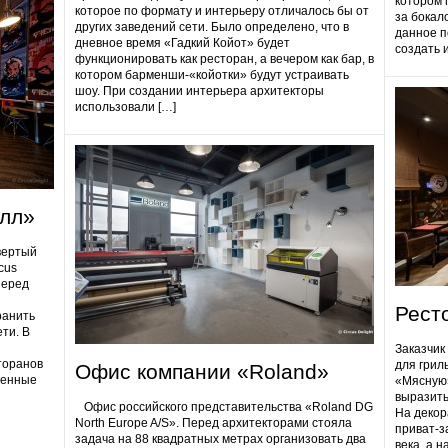
котором 
которое по формату и интерьеру отличалось бы от
за бокал
других заведений сети. Было определено, что в
данное п
дневное время «Гадкий Койот» будет
создать 
функционировать как ресторан, а вечером как бар, в
котором барменши-«койотки» будут устраивать
шоу. При создании интерьера архитекторы
использовали […]
олл»
вертый
cus
Перед
Рест
ранить
ти. В
Заказчик
торанов
для грил
Офис компании «Roland»
ненные
«Мясную»
выразить
Офис российского представительства «Roland DG
На декор
North Europe A/S». Перед архитекторами стояла
приват-з
задача на 88 квадратных метрах организовать два
века, а 