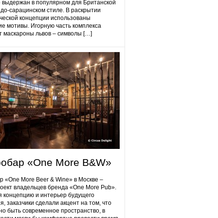
 выдержан в популярном для Британской
до-сарацинском стиле. В раскрытии
ческой концепции использованы
ие мотивы. Игорную часть комплекса
 маскароны львов – символы […]
робap «One More B&W»
p «One More Beer & Wine» в Москве –
оект владельцев бренда «One More Pub».
 концепцию и интерьер будущего
я, заказчики сделали акцент на том, что
но быть современное пространство, в