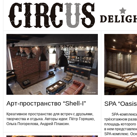
Арт-пространство “Shell-I”
SPA “Oasis”
Креативное пространство для встреч с друзьями,
SPA-комплексы “O
творчества и отдыха. Авторы идеи: Пётр Горяшко,
трёхэтажном развл
Ольга Погорелова, Андрей Плаксин.
площадь которого 
в нем представлен
SPA-комплекс. Осн