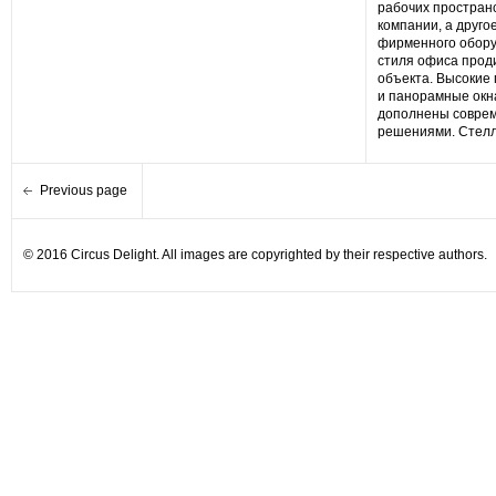
рабочих пространс
компании, а друго
фирменного обору
стиля офиса прод
объекта. Высокие 
и панорамные окн
дополнены совре
решениями. Стелл
Previous page
şans
vidobet
vidobet
vidobet
vidobet
casinolevant
casinolevant
casinolevant
vidobet
şans
casinolevant
casino
şans
casino
casino
casino
boostaro
casinolevant
şans
casinolevant
şanscasino
vidobet
vidobet
levant
gorabet
galyabet
gorabet
gorabet
gorabet
vidobet
galyabet
gorabet
gorabet
nigeria
sports
casino
|
|
güncel
giriş
|
|
|
giriş
casino
giriş
şans
casino
levant
şans
şans
|
giriş
casino
giriş
|
|
giriş
casino
|
|
|
|
|
giriş
|
|
|
betting
betting
© 2016 Circus Delight. All images are copyrighted by their respective authors.
|
giriş
|
|
|
|
|
giriş
|
|
|
|
giriş
|
|
|
|
|
|
|
|