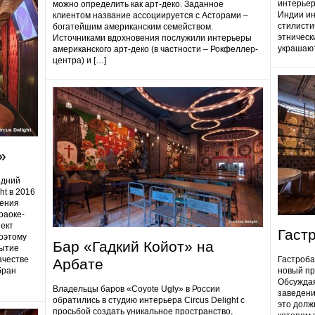
интерьер
можно определить как арт-деко. Заданное
Индии ин
клиентом название ассоциируется с Асторами –
стилисти
богатейшим американским семейством.
этническ
Источниками вдохновения послужили интерьеры
украшают
американского арт-деко (в частности – Рокфеллер-
центра) и […]
»
едний
ht в 2016
дения
раоке-
ект
Гаст
поэтому
Бар «Гадкий Койот» на
ытие
ачестве
Гастробa
Арбате
бран
новый пр
Обсуждая
Владельцы баров «Coyote Ugly» в России
заведени
обратились в студию интерьера Circus Delight с
это долж
просьбой создать уникальное пространство,