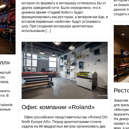
котором 
которое по формату и интерьеру отличалось бы от
за бокал
других заведений сети. Было определено, что в
данное п
дневное время «Гадкий Койот» будет
создать 
функционировать как ресторан, а вечером как бар, в
котором барменши-«койотки» будут устраивать
шоу. При создании интерьера архитекторы
использовали […]
олл»
вертый
cus
Перед
Рест
ранить
ти. В
Заказчик
торанов
для грил
Офис компании «Roland»
ненные
«Мясную»
выразить
Офис российского представительства «Roland DG
На декор
North Europe A/S». Перед архитекторами стояла
приват-з
задача на 88 квадратных метрах организовать два
века, а 