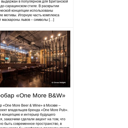
 выдержан в популярном для Британской
до-сарацинском стиле. В раскрытии
ческой концепции использованы
ие мотивы. Игорную часть комплекса
 маскароны львов – символы […]
робap «One More B&W»
p «One More Beer & Wine» в Москве –
оект владельцев бренда «One More Pub».
 концепцию и интерьер будущего
я, заказчики сделали акцент на том, что
но быть современное пространство, в