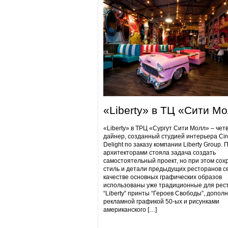
«Liberty» в ТЦ «Сити М
«Liberty» в ТРЦ «Сургут Сити Молл» – чет
дайнер, созданный студией интерьера Cir
Delight по заказу компании Liberty Group. 
архитекторами стояла задача создать
самостоятельный проект, но при этом сох
стиль и детали предыдущих ресторанов се
качестве основных графических образов
использованы уже традиционные для рес
“Liberty” принты “Героев Свободы”, допол
рекламной графикой 50-ых и рисунками
американского […]