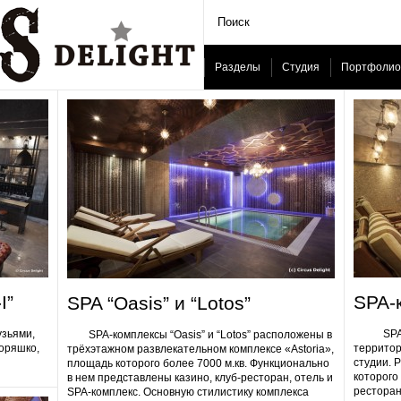
Разделы
Студия
Портфолио
I”
SPA-
SPA “Oasis” и “Lotos”
узьями,
SPA-ком
SPA-комплексы “Oasis” и “Lotos” расположены в
Горяшко,
территор
трёхэтажном развлекательном комплексе «Astoria»,
студии. 
площадь которого более 7000 м.кв. Функционально
которого 
в нем представлены казино, клуб-ресторан, отель и
ресторан
SPA-комплекс. Основную стилистику комплекса