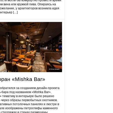
гости могли бы комфортно провести время
ом вина или кружкой пива. Опираясь на
ожелание, у архитекторов возникла идея
интерьер […]
оран «Mishka Bar»
 обратился за созданием дизайн-проекта
ь-бара под названием «Mishka Bar».
 тематику в интерьере было решено
 через образы первобытных охотников.
ативных потолочных панелях и люстре в
але изображены петроглифы каменного
на стеллажах и стенах размещены