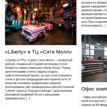
которое по формат
других заведений 
дневное время «Га
функционировать к
котором барменши
шоу. При создани
использовали […]
«Liberty» в ТЦ «Сити Молл»
«Liberty» в ТРЦ «Сургут Сити Молл» – четвертый
дайнер, созданный студией интерьера Circus
Delight по заказу компании Liberty Group. Перед
архитекторами стояла задача создать
самостоятельный проект, но при этом сохранить
стиль и детали предыдущих ресторанов сети. В
качестве основных графических образов
использованы уже традиционные для ресторанов
Офис комп
“Liberty” принты “Героев Свободы”, дополненные
рекламной графикой 50-ых и рисунками
Офис российского
американского […]
North Europe A/S»
задача на 88 квад