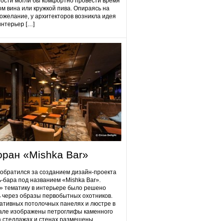
гости могли бы комфортно провести время
ом вина или кружкой пива. Опираясь на
ожелание, у архитекторов возникла идея
интерьер […]
оран «Mishka Bar»
 обратился за созданием дизайн-проекта
ь-бара под названием «Mishka Bar».
 тематику в интерьере было решено
 через образы первобытных охотников.
ативных потолочных панелях и люстре в
але изображены петроглифы каменного
на стеллажах и стенах размещены