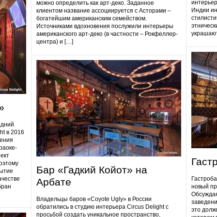
интерьер
можно определить как арт-деко. Заданное
Индии ин
клиентом название ассоциируется с Асторами –
стилисти
богатейшим американским семейством.
этническ
Источниками вдохновения послужили интерьеры
украшают
американского арт-деко (в частности – Рокфеллер-
центра) и […]
»
едний
ht в 2016
дения
раоке-
ект
Гаст
поэтому
Бар «Гадкий Койот» на
ытие
ачестве
Гастробa
Арбате
бран
новый пр
Обсуждая
Владельцы баров «Coyote Ugly» в России
заведени
обратились в студию интерьера Circus Delight с
это долж
просьбой создать уникальное пространство,