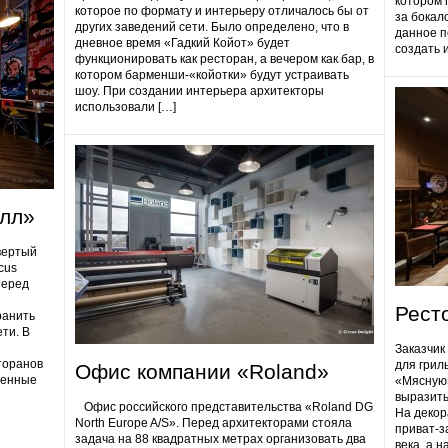
котором 
которое по формату и интерьеру отличалось бы от
за бокал
других заведений сети. Было определено, что в
данное п
дневное время «Гадкий Койот» будет
создать 
функционировать как ресторан, а вечером как бар, в
котором барменши-«койотки» будут устраивать
шоу. При создании интерьера архитекторы
использовали […]
олл»
вертый
cus
Перед
Рест
ранить
ти. В
Заказчик
торанов
для грил
Офис компании «Roland»
ненные
«Мясную»
выразить
Офис российского представительства «Roland DG
На декор
North Europe A/S». Перед архитекторами стояла
приват-з
задача на 88 квадратных метрах организовать два
века, а 