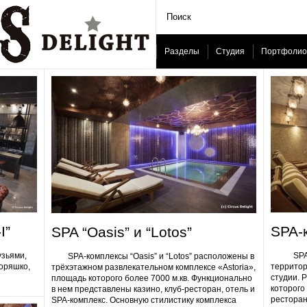
Разделы
Студия
Портфолио
I”
SPA-
SPA “Oasis” и “Lotos”
узьями,
SPA-ком
SPA-комплексы “Oasis” и “Lotos” расположены в
Горяшко,
территор
трёхэтажном развлекательном комплексе «Astoria»,
студии. 
площадь которого более 7000 м.кв. Функционально
которого 
в нем представлены казино, клуб-ресторан, отель и
ресторан
SPA-комплекс. Основную стилистику комплекса