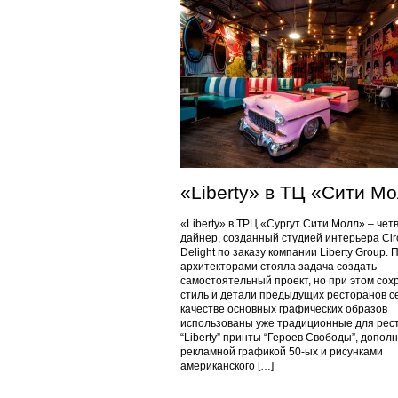
«Liberty» в ТЦ «Сити М
«Liberty» в ТРЦ «Сургут Сити Молл» – чет
дайнер, созданный студией интерьера Cir
Delight по заказу компании Liberty Group. 
архитекторами стояла задача создать
самостоятельный проект, но при этом сох
стиль и детали предыдущих ресторанов се
качестве основных графических образов
использованы уже традиционные для рес
“Liberty” принты “Героев Свободы”, допол
рекламной графикой 50-ых и рисунками
американского […]