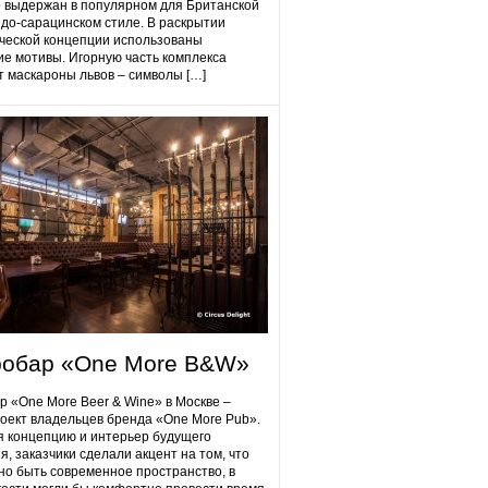
 выдержан в популярном для Британской
до-сарацинском стиле. В раскрытии
ческой концепции использованы
ие мотивы. Игорную часть комплекса
 маскароны львов – символы […]
робap «One More B&W»
p «One More Beer & Wine» в Москве –
оект владельцев бренда «One More Pub».
 концепцию и интерьер будущего
я, заказчики сделали акцент на том, что
но быть современное пространство, в