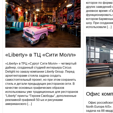
которое по формат
других заведений 
дневное время «Га
функционировать к
котором барменши
шоу. При создани
использовали […]
«Liberty» в ТЦ «Сити Молл»
«Liberty» в ТРЦ «Сургут Сити Молл» – четвертый
дайнер, созданный студией интерьера Circus
Delight по заказу компании Liberty Group. Перед
архитекторами стояла задача создать
самостоятельный проект, но при этом сохранить
стиль и детали предыдущих ресторанов сети. В
качестве основных графических образов
использованы уже традиционные для ресторанов
Офис комп
“Liberty” принты “Героев Свободы”, дополненные
рекламной графикой 50-ых и рисунками
Офис российского
американского […]
North Europe A/S»
задача на 88 квад