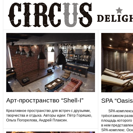
Арт-пространство “Shell-I”
SPA “Oasis”
Креативное пространство для встреч с друзьями,
SPA-комплексы “O
творчества и отдыха. Авторы идеи: Пётр Горяшко,
трёхэтажном развл
Ольга Погорелова, Андрей Плаксин.
площадь которого 
в нем представлен
SPA-комплекс. Осн