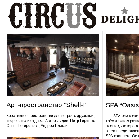
Арт-пространство “Shell-I”
SPA “Oasis”
Креативное пространство для встреч с друзьями,
SPA-комплексы “O
творчества и отдыха. Авторы идеи: Пётр Горяшко,
трёхэтажном развл
Ольга Погорелова, Андрей Плаксин.
площадь которого 
в нем представлен
SPA-комплекс. Осн