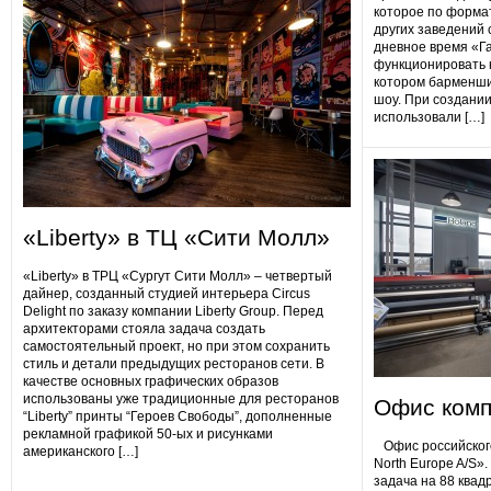
которое по формат
других заведений 
дневное время «Га
функционировать к
котором барменши
шоу. При создани
использовали […]
«Liberty» в ТЦ «Сити Молл»
«Liberty» в ТРЦ «Сургут Сити Молл» – четвертый
дайнер, созданный студией интерьера Circus
Delight по заказу компании Liberty Group. Перед
архитекторами стояла задача создать
самостоятельный проект, но при этом сохранить
стиль и детали предыдущих ресторанов сети. В
качестве основных графических образов
использованы уже традиционные для ресторанов
Офис комп
“Liberty” принты “Героев Свободы”, дополненные
рекламной графикой 50-ых и рисунками
Офис российского
американского […]
North Europe A/S»
задача на 88 квад