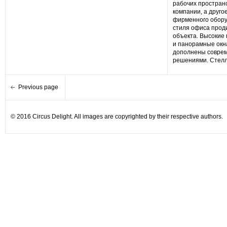
рабочих пространс
компании, а друго
фирменного обору
стиля офиса прод
объекта. Высокие 
и панорамные окн
дополнены совре
решениями. Стелл
Previous page
şans
vidobet
vidobet
vidobet
vidobet
casinolevant
casinolevant
casinolevant
vidobet
şans
casinolevant
casino
şans
casino
casino
casino
boostaro
casinolevant
şans
casinolevant
şanscasino
vidobet
vidobet
levant
galyabet
gorabet
gorabet
gorabet
vidobet
galyabet
gorabet
gorabet
nigeria
sports
casino
|
|
güncel
giriş
|
|
|
giriş
casino
giriş
şans
casino
levant
şans
şans
|
giriş
casino
giriş
|
|
giriş
casino
|
|
|
|
giriş
|
|
|
betting
betting
© 2016 Circus Delight. All images are copyrighted by their respective authors.
|
giriş
|
|
|
|
|
giriş
|
|
|
|
giriş
|
|
|
|
|
|
|
|