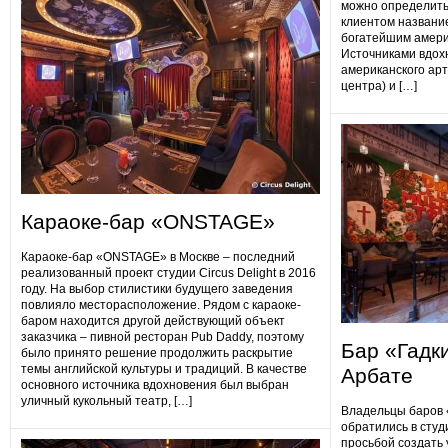
можно определить 
клиентом название
богатейшим амери
Источниками вдох
американского арт
центра) и […]
Караоке-бар «ONSTAGE»
Караоке-бар «ONSTAGE» в Москве – последний
реализованный проект студии Circus Delight в 2016
году. На выбор стилистики будущего заведения
повлияло месторасположение. Рядом с караоке-
баром находится другой действующий объект
заказчика – пивной ресторан Pub Daddy​, поэтому
Бар «Гадк
было принято решение продолжить раскрытие
темы английской культуры и традиций. В качестве
Арбате
основного источника вдохновения был выбран
уличный кукольный театр, […]
Владельцы баров «
обратились в студи
просьбой создать 