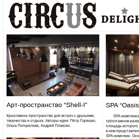
Арт-пространство “Shell-I”
SPA “Oasis”
Креативное пространство для встреч с друзьями,
SPA-комплексы “O
творчества и отдыха. Авторы идеи: Пётр Горяшко,
трёхэтажном развл
Ольга Погорелова, Андрей Плаксин.
площадь которого 
в нем представлен
SPA-комплекс. Осн