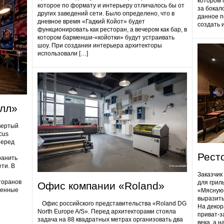
котором 
которое по формату и интерьеру отличалось бы от
за бокал
других заведений сети. Было определено, что в
данное п
дневное время «Гадкий Койот» будет
создать 
функционировать как ресторан, а вечером как бар, в
котором барменши-«койотки» будут устраивать
шоу. При создании интерьера архитекторы
использовали […]
олл»
вертый
cus
Перед
Рест
ранить
ти. В
Заказчик
торанов
для грил
Офис компании «Roland»
ненные
«Мясную»
выразить
Офис российского представительства «Roland DG
На декор
North Europe A/S». Перед архитекторами стояла
приват-з
задача на 88 квадратных метрах организовать два
века, а 