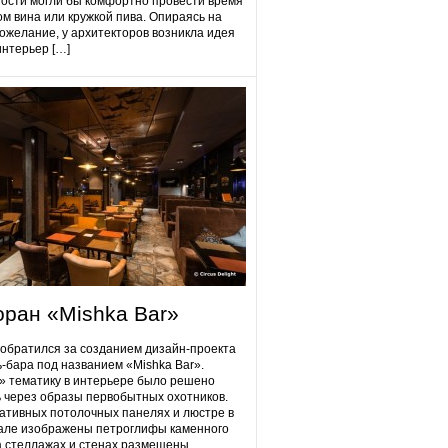
гости могли бы комфортно провести время
ом вина или кружкой пива. Опираясь на
ожелание, у архитекторов возникла идея
интерьер […]
оран «Mishka Bar»
 обратился за созданием дизайн-проекта
ь-бара под названием «Mishka Bar».
 тематику в интерьере было решено
 через образы первобытных охотников.
ативных потолочных панелях и люстре в
але изображены петроглифы каменного
на стеллажах и стенах размещены