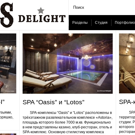
Разделы
Студия
Портфолио
I”
SPA-
SPA “Oasis” и “Lotos”
узьями,
SPA-ком
SPA-комплексы “Oasis” и “Lotos” расположены в
Горяшко,
территор
трёхэтажном развлекательном комплексе «Astoria»,
студии. 
площадь которого более 7000 м.кв. Функционально
которого 
в нем представлены казино, клуб-ресторан, отель и
ресторан
SPA-комплекс. Основную стилистику комплекса