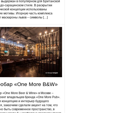
 выдержан в популярном для Британской
до-сарацинском стиле. В раскрытии
ческой концепции использованы
ие мотивы. Игорную часть комплекса
 маскароны львов – символы […]
робap «One More B&W»
p «One More Beer & Wine» в Москве –
оект владельцев бренда «One More Pub».
 концепцию и интерьер будущего
я, заказчики сделали акцент на том, что
но быть современное пространство, в