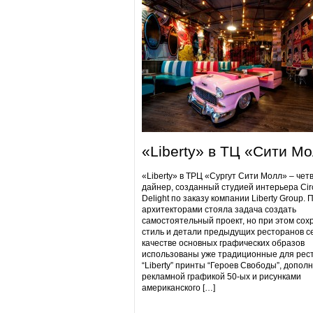
«Liberty» в ТЦ «Сити М
«Liberty» в ТРЦ «Сургут Сити Молл» – чет
дайнер, созданный студией интерьера Cir
Delight по заказу компании Liberty Group. 
архитекторами стояла задача создать
самостоятельный проект, но при этом сох
стиль и детали предыдущих ресторанов се
качестве основных графических образов
использованы уже традиционные для рес
“Liberty” принты “Героев Свободы”, допол
рекламной графикой 50-ых и рисунками
американского […]