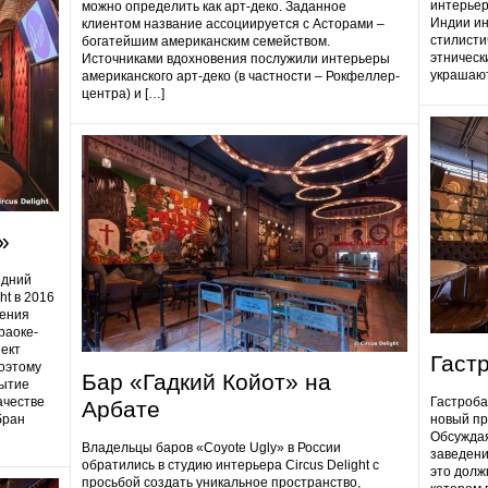
интерьер
можно определить как арт-деко. Заданное
Индии ин
клиентом название ассоциируется с Асторами –
стилисти
богатейшим американским семейством.
этническ
Источниками вдохновения послужили интерьеры
украшают
американского арт-деко (в частности – Рокфеллер-
центра) и […]
»
едний
ht в 2016
дения
раоке-
ект
Гаст
поэтому
Бар «Гадкий Койот» на
ытие
ачестве
Гастробa
Арбате
бран
новый пр
Обсуждая
Владельцы баров «Coyote Ugly» в России
заведени
обратились в студию интерьера Circus Delight с
это долж
просьбой создать уникальное пространство,