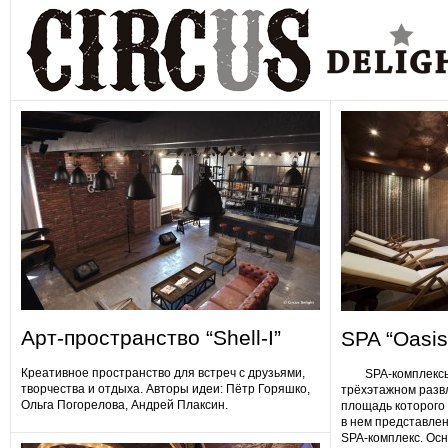
Арт-пространство “Shell-I”
SPA “Oasis”
Креативное пространство для встреч с друзьями,
SPA-комплексы “O
творчества и отдыха. Авторы идеи: Пётр Горяшко,
трёхэтажном развл
Ольга Погорелова, Андрей Плаксин.
площадь которого 
в нем представлен
SPA-комплекс. Осн