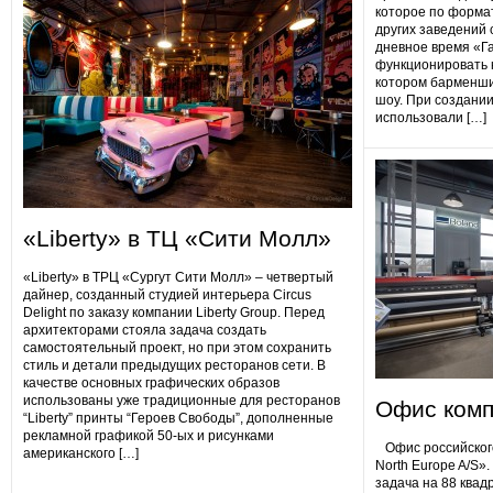
которое по формат
других заведений 
дневное время «Га
функционировать к
котором барменши
шоу. При создани
использовали […]
«Liberty» в ТЦ «Сити Молл»
«Liberty» в ТРЦ «Сургут Сити Молл» – четвертый
дайнер, созданный студией интерьера Circus
Delight по заказу компании Liberty Group. Перед
архитекторами стояла задача создать
самостоятельный проект, но при этом сохранить
стиль и детали предыдущих ресторанов сети. В
качестве основных графических образов
использованы уже традиционные для ресторанов
Офис комп
“Liberty” принты “Героев Свободы”, дополненные
рекламной графикой 50-ых и рисунками
Офис российского
американского […]
North Europe A/S»
задача на 88 квад