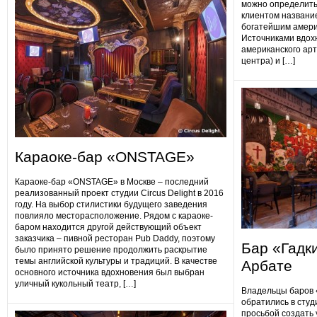
можно определить 
клиентом название
богатейшим амери
Источниками вдох
американского арт
центра) и […]
Караоке-бар «ONSTAGE»
Караоке-бар «ONSTAGE» в Москве – последний
реализованный проект студии Circus Delight в 2016
году. На выбор стилистики будущего заведения
повлияло месторасположение. Рядом с караоке-
баром находится другой действующий объект
заказчика – пивной ресторан Pub Daddy​, поэтому
Бар «Гадк
было принято решение продолжить раскрытие
темы английской культуры и традиций. В качестве
Арбате
основного источника вдохновения был выбран
уличный кукольный театр, […]
Владельцы баров «
обратились в студи
просьбой создать 