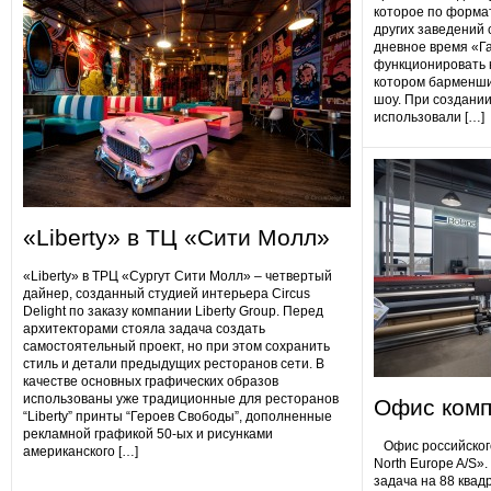
которое по формат
других заведений 
дневное время «Га
функционировать к
котором барменши
шоу. При создани
использовали […]
«Liberty» в ТЦ «Сити Молл»
«Liberty» в ТРЦ «Сургут Сити Молл» – четвертый
дайнер, созданный студией интерьера Circus
Delight по заказу компании Liberty Group. Перед
архитекторами стояла задача создать
самостоятельный проект, но при этом сохранить
стиль и детали предыдущих ресторанов сети. В
качестве основных графических образов
использованы уже традиционные для ресторанов
Офис комп
“Liberty” принты “Героев Свободы”, дополненные
рекламной графикой 50-ых и рисунками
Офис российского
американского […]
North Europe A/S»
задача на 88 квад