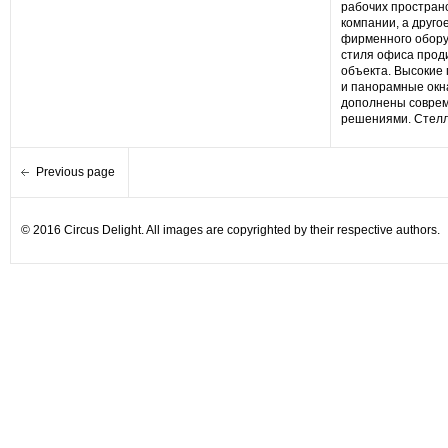
рабочих пространс
компании, а друго
фирменного обору
стиля офиса прод
объекта. Высокие 
и панорамные окн
дополнены совре
решениями. Стелл
Previous page
şans
vidobet
vidobet
vidobet
vidobet
casinolevant
casinolevant
casinolevant
vidobet
şans
casinolevant
casino
şans
casino
casino
casino
boostaro
casinolevant
şans
casinolevant
şanscasino
vidobet
vidobet
levant
gorabet
galyabet
gorabet
gorabet
gorabet
vidobet
galyabet
gorabet
gorabet
casino
|
|
güncel
giriş
|
|
|
giriş
casino
giriş
şans
casino
levant
şans
şans
|
giriş
casino
giriş
|
|
giriş
casino
|
|
|
|
|
giriş
|
|
© 2016 Circus Delight. All images are copyrighted by their respective authors.
|
giriş
|
|
|
|
|
giriş
|
|
|
|
giriş
|
|
|
|
|
|
|