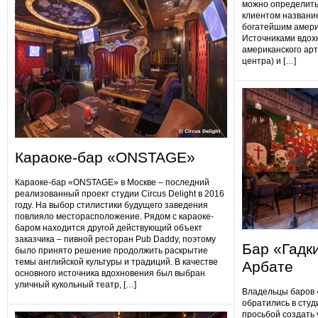
можно определить 
клиентом название
богатейшим амери
Источниками вдох
американского арт
центра) и […]
Караоке-бар «ONSTAGE»
Караоке-бар «ONSTAGE» в Москве – последний
реализованный проект студии Circus Delight в 2016
году. На выбор стилистики будущего заведения
повлияло месторасположение. Рядом с караоке-
баром находится другой действующий объект
заказчика – пивной ресторан Pub Daddy​, поэтому
Бар «Гадк
было принято решение продолжить раскрытие
темы английской культуры и традиций. В качестве
Арбате
основного источника вдохновения был выбран
уличный кукольный театр, […]
Владельцы баров «
обратились в студи
просьбой создать 