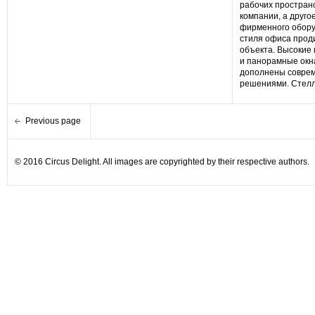
рабочих пространс
компании, а друго
фирменного обору
стиля офиса прод
объекта. Высокие 
и панорамные окн
дополнены совре
решениями. Стелл
Previous page
şans
vidobet
vidobet
vidobet
vidobet
casinolevant
casinolevant
casinolevant
vidobet
şans
casinolevant
casino
şans
casino
casino
casino
boostaro
casinolevant
şans
casinolevant
şanscasino
vidobet
vidobet
levant
gorabet
galyabet
gorabet
gorabet
gorabet
vidobet
galyabet
gorabet
gorabet
casino
|
|
güncel
giriş
|
|
|
giriş
casino
giriş
şans
casino
levant
şans
şans
|
giriş
casino
giriş
|
|
giriş
casino
|
|
|
|
|
giriş
|
|
© 2016 Circus Delight. All images are copyrighted by their respective authors.
|
giriş
|
|
|
|
|
giriş
|
|
|
|
giriş
|
|
|
|
|
|
|