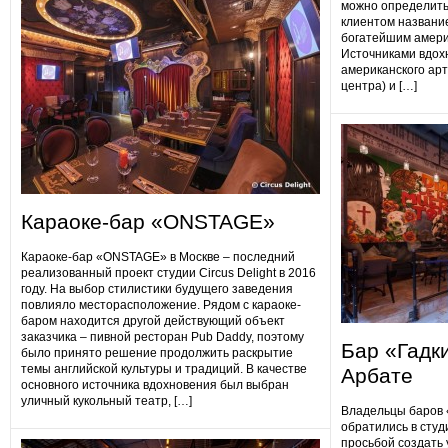
можно определить 
клиентом название
богатейшим амери
Источниками вдох
американского арт
центра) и […]
Караоке-бар «ONSTAGE»
Караоке-бар «ONSTAGE» в Москве – последний
реализованный проект студии Circus Delight в 2016
году. На выбор стилистики будущего заведения
повлияло месторасположение. Рядом с караоке-
баром находится другой действующий объект
заказчика – пивной ресторан Pub Daddy​, поэтому
Бар «Гадк
было принято решение продолжить раскрытие
темы английской культуры и традиций. В качестве
Арбате
основного источника вдохновения был выбран
уличный кукольный театр, […]
Владельцы баров «
обратились в студи
просьбой создать 