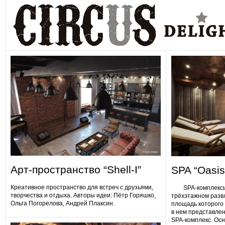
Арт-пространство “Shell-I”
SPA “Oasis”
Креативное пространство для встреч с друзьями,
SPA-комплексы “O
творчества и отдыха. Авторы идеи: Пётр Горяшко,
трёхэтажном развл
Ольга Погорелова, Андрей Плаксин.
площадь которого 
в нем представлен
SPA-комплекс. Осн