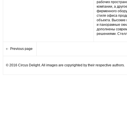
рабочих пространс
компании, а друго
фирменного обору
стиля офиса прод
объекта. Высокие 
и панорамные окн
дополнены совре
решениями. Стелл
Previous page
şans
vidobet
vidobet
vidobet
vidobet
casinolevant
casinolevant
casinolevant
vidobet
şans
casinolevant
casino
şans
casino
casino
casino
boostaro
casinolevant
şans
casinolevant
şanscasino
vidobet
vidobet
levant
gorabet
galyabet
gorabet
gorabet
gorabet
vidobet
galyabet
gorabet
gorabet
nigeria
sports
casino
|
|
güncel
giriş
|
|
|
giriş
casino
giriş
şans
casino
levant
şans
şans
|
giriş
casino
giriş
|
|
giriş
casino
|
|
|
|
|
giriş
|
|
|
betting
betting
© 2016 Circus Delight. All images are copyrighted by their respective authors.
|
giriş
|
|
|
|
|
giriş
|
|
|
|
giriş
|
|
|
|
|
|
|
|