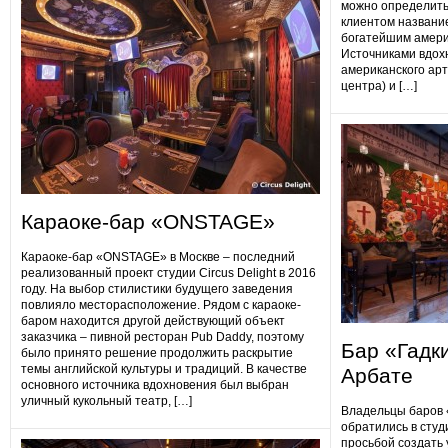
можно определить 
клиентом название
богатейшим амери
Источниками вдох
американского арт
центра) и […]
Караоке-бар «ONSTAGE»
Караоке-бар «ONSTAGE» в Москве – последний
реализованный проект студии Circus Delight в 2016
году. На выбор стилистики будущего заведения
повлияло месторасположение. Рядом с караоке-
баром находится другой действующий объект
заказчика – пивной ресторан Pub Daddy​, поэтому
Бар «Гадк
было принято решение продолжить раскрытие
темы английской культуры и традиций. В качестве
Арбате
основного источника вдохновения был выбран
уличный кукольный театр, […]
Владельцы баров «
обратились в студи
просьбой создать 