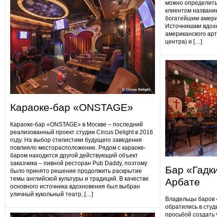
можно определить 
клиентом название
богатейшим амери
Источниками вдох
американского арт
центра) и […]
Караоке-бар «ONSTAGE»
Караоке-бар «ONSTAGE» в Москве – последний
реализованный проект студии Circus Delight в 2016
году. На выбор стилистики будущего заведения
повлияло месторасположение. Рядом с караоке-
баром находится другой действующий объект
заказчика – пивной ресторан Pub Daddy​, поэтому
Бар «Гадк
было принято решение продолжить раскрытие
темы английской культуры и традиций. В качестве
Арбате
основного источника вдохновения был выбран
уличный кукольный театр, […]
Владельцы баров «
обратились в студи
просьбой создать 