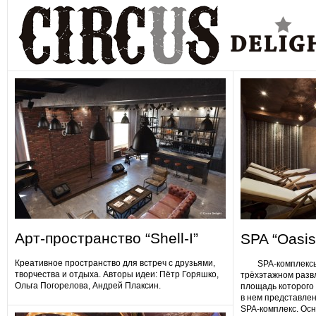
Арт-пространство “Shell-I”
SPA “Oasis”
Креативное пространство для встреч с друзьями,
SPA-комплексы “O
творчества и отдыха. Авторы идеи: Пётр Горяшко,
трёхэтажном развл
Ольга Погорелова, Андрей Плаксин.
площадь которого 
в нем представлен
SPA-комплекс. Осн