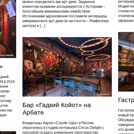
интерьер
можно определить как арт-деко. Заданное
Индии ин
клиентом название ассоциируется с Асторами –
стилисти
богатейшим американским семейством.
этническ
Источниками вдохновения послужили интерьеры
украшают
американского арт-деко (в частности – Рокфеллер-
центра) и […]
»
едний
ht в 2016
дения
раоке-
ект
Гаст
поэтому
Бар «Гадкий Койот» на
ытие
ачестве
Гастробa
Арбате
бран
новый пр
Обсуждая
Владельцы баров «Coyote Ugly» в России
заведени
обратились в студию интерьера Circus Delight с
это долж
просьбой создать уникальное пространство,