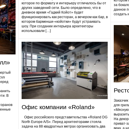
котором 
которое по формату и интерьеру отличалось бы от
за бокал
других заведений сети. Было определено, что в
данное п
дневное время «Гадкий Койот» будет
создать 
функционировать как ресторан, а вечером как бар, в
котором барменши-«койотки» будут устраивать
шоу. При создании интерьера архитекторы
использовали […]
олл»
вертый
cus
Перед
Рест
ранить
ти. В
Заказчик
торанов
для грил
Офис компании «Roland»
ненные
«Мясную»
выразить
Офис российского представительства «Roland DG
На декор
North Europe A/S». Перед архитекторами стояла
приват-з
задача на 88 квадратных метрах организовать два
века, а 