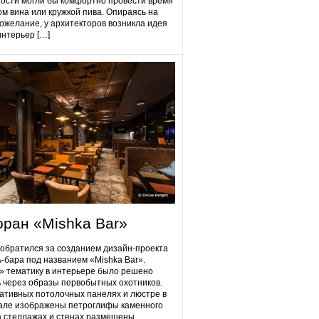
гости могли бы комфортно провести время
ом вина или кружкой пива. Опираясь на
ожелание, у архитекторов возникла идея
интерьер […]
оран «Mishka Bar»
 обратился за созданием дизайн-проекта
ь-бара под названием «Mishka Bar».
 тематику в интерьере было решено
 через образы первобытных охотников.
ативных потолочных панелях и люстре в
але изображены петроглифы каменного
на стеллажах и стенах размещены