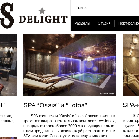
Разделы
Студия
Портфолио
I”
SPA-
SPA “Oasis” и “Lotos”
узьями,
SPA-ком
SPA-комплексы “Oasis” и “Lotos” расположены в
Горяшко,
территор
трёхэтажном развлекательном комплексе «Astoria»,
студии. 
площадь которого более 7000 м.кв. Функционально
которого 
в нем представлены казино, клуб-ресторан, отель и
ресторан
SPA-комплекс. Основную стилистику комплекса