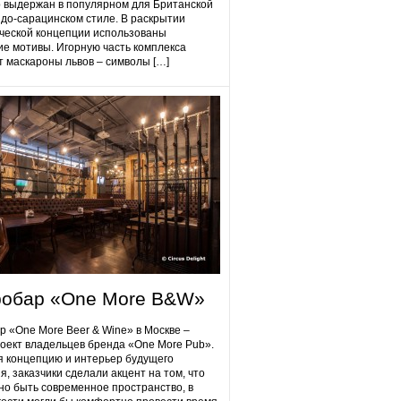
 выдержан в популярном для Британской
до-сарацинском стиле. В раскрытии
ческой концепции использованы
ие мотивы. Игорную часть комплекса
 маскароны львов – символы […]
робap «One More B&W»
p «One More Beer & Wine» в Москве –
оект владельцев бренда «One More Pub».
 концепцию и интерьер будущего
я, заказчики сделали акцент на том, что
но быть современное пространство, в