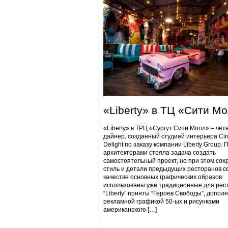
«Liberty» в ТЦ «Сити М
«Liberty» в ТРЦ «Сургут Сити Молл» – чет
дайнер, созданный студией интерьера Cir
Delight по заказу компании Liberty Group. 
архитекторами стояла задача создать
самостоятельный проект, но при этом сох
стиль и детали предыдущих ресторанов се
качестве основных графических образов
использованы уже традиционные для рес
“Liberty” принты “Героев Свободы”, допол
рекламной графикой 50-ых и рисунками
американского […]