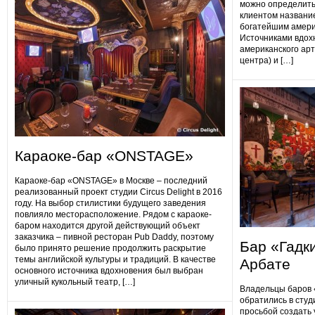
можно определить 
клиентом название
богатейшим амери
Источниками вдох
американского арт
центра) и […]
Караоке-бар «ONSTAGE»
Караоке-бар «ONSTAGE» в Москве – последний
реализованный проект студии Circus Delight в 2016
году. На выбор стилистики будущего заведения
повлияло месторасположение. Рядом с караоке-
баром находится другой действующий объект
заказчика – пивной ресторан Pub Daddy​, поэтому
Бар «Гадк
было принято решение продолжить раскрытие
темы английской культуры и традиций. В качестве
Арбате
основного источника вдохновения был выбран
уличный кукольный театр, […]
Владельцы баров «
обратились в студи
просьбой создать 