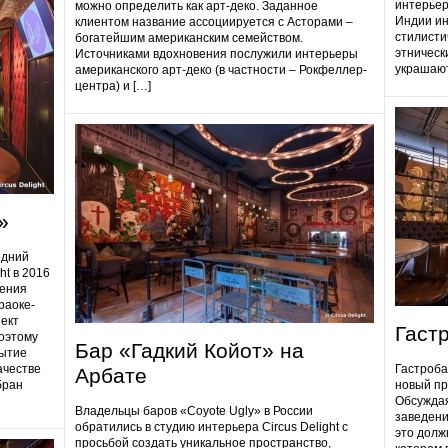
интерьер
можно определить как арт-деко. Заданное
Индии ин
клиентом название ассоциируется с Асторами –
стилисти
богатейшим американским семейством.
этническ
Источниками вдохновения послужили интерьеры
украшают
американского арт-деко (в частности – Рокфеллер-
центра) и […]
»
едний
ht в 2016
дения
раоке-
ект
Гаст
поэтому
Бар «Гадкий Койот» на
ытие
ачестве
Гастробa
Арбате
бран
новый пр
Обсуждая
Владельцы баров «Coyote Ugly» в России
заведени
обратились в студию интерьера Circus Delight с
это долж
просьбой создать уникальное пространство,