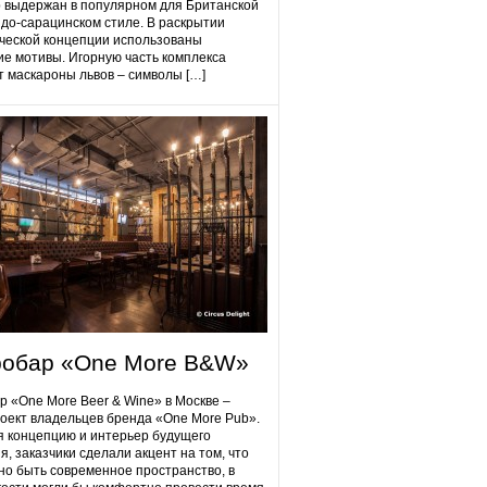
 выдержан в популярном для Британской
до-сарацинском стиле. В раскрытии
ческой концепции использованы
ие мотивы. Игорную часть комплекса
 маскароны львов – символы […]
робap «One More B&W»
p «One More Beer & Wine» в Москве –
оект владельцев бренда «One More Pub».
 концепцию и интерьер будущего
я, заказчики сделали акцент на том, что
но быть современное пространство, в