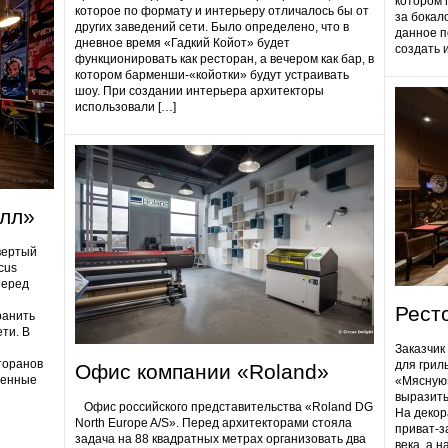
котором 
которое по формату и интерьеру отличалось бы от
за бокал
других заведений сети. Было определено, что в
данное п
дневное время «Гадкий Койот» будет
создать 
функционировать как ресторан, а вечером как бар, в
котором барменши-«койотки» будут устраивать
шоу. При создании интерьера архитекторы
использовали […]
олл»
вертый
cus
Перед
Рест
ранить
ти. В
Заказчик
торанов
для грил
Офис компании «Roland»
ненные
«Мясную»
выразить
Офис российского представительства «Roland DG
На декор
North Europe A/S». Перед архитекторами стояла
приват-з
задача на 88 квадратных метрах организовать два
века, а 