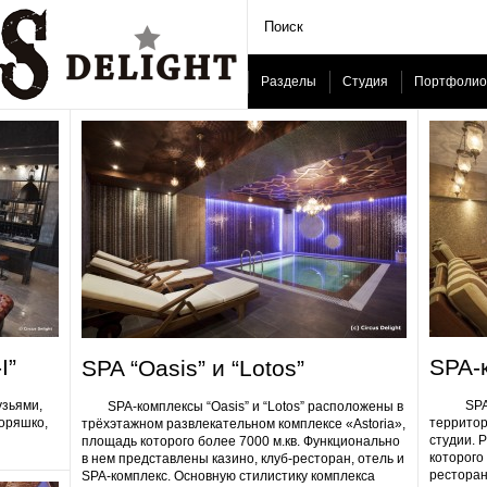
Разделы
Студия
Портфолио
I”
SPA-
SPA “Oasis” и “Lotos”
узьями,
SPA-ком
SPA-комплексы “Oasis” и “Lotos” расположены в
Горяшко,
территор
трёхэтажном развлекательном комплексе «Astoria»,
студии. 
площадь которого более 7000 м.кв. Функционально
которого 
в нем представлены казино, клуб-ресторан, отель и
ресторан
SPA-комплекс. Основную стилистику комплекса