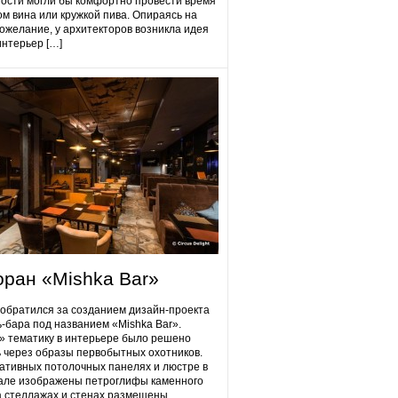
гости могли бы комфортно провести время
ом вина или кружкой пива. Опираясь на
ожелание, у архитекторов возникла идея
интерьер […]
оран «Mishka Bar»
 обратился за созданием дизайн-проекта
ь-бара под названием «Mishka Bar».
 тематику в интерьере было решено
 через образы первобытных охотников.
ативных потолочных панелях и люстре в
але изображены петроглифы каменного
на стеллажах и стенах размещены