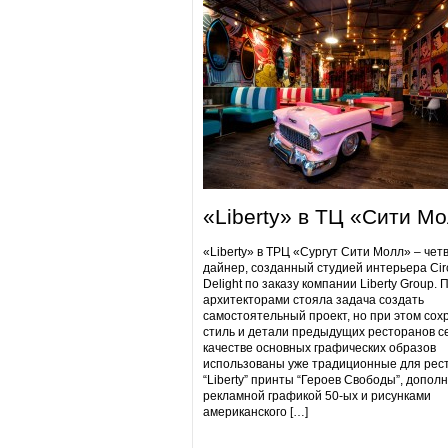
«Liberty» в ТЦ «Сити М
«Liberty» в ТРЦ «Сургут Сити Молл» – чет
дайнер, созданный студией интерьера Cir
Delight по заказу компании Liberty Group. 
архитекторами стояла задача создать
самостоятельный проект, но при этом сох
стиль и детали предыдущих ресторанов се
качестве основных графических образов
использованы уже традиционные для рес
“Liberty” принты “Героев Свободы”, допол
рекламной графикой 50-ых и рисунками
американского […]