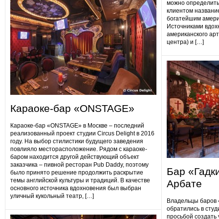
можно определить 
клиентом название
богатейшим амери
Источниками вдох
американского арт
центра) и […]
Караоке-бар «ONSTAGE»
Караоке-бар «ONSTAGE» в Москве – последний
реализованный проект студии Circus Delight в 2016
году. На выбор стилистики будущего заведения
повлияло месторасположение. Рядом с караоке-
баром находится другой действующий объект
заказчика – пивной ресторан Pub Daddy​, поэтому
Бар «Гадк
было принято решение продолжить раскрытие
темы английской культуры и традиций. В качестве
Арбате
основного источника вдохновения был выбран
уличный кукольный театр, […]
Владельцы баров «
обратились в студи
просьбой создать 