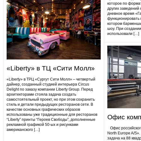
которое по формат
других заведений 
дневное время «Га
функционировать к
котором барменши
шоу. При создани
использовали […]
«Liberty» в ТЦ «Сити Молл»
«Liberty» в ТРЦ «Сургут Сити Молл» – четвертый
дайнер, созданный студией интерьера Circus
Delight по заказу компании Liberty Group. Перед
архитекторами стояла задача создать
самостоятельный проект, но при этом сохранить
стиль и детали предыдущих ресторанов сети. В
качестве основных графических образов
использованы уже традиционные для ресторанов
Офис комп
“Liberty” принты “Героев Свободы”, дополненные
рекламной графикой 50-ых и рисунками
Офис российского
американского […]
North Europe A/S»
задача на 88 квад