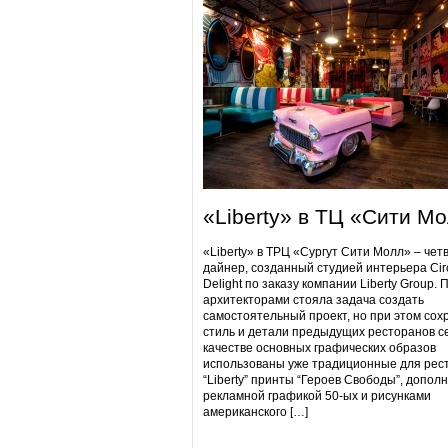
«Liberty» в ТЦ «Сити М
«Liberty» в ТРЦ «Сургут Сити Молл» – чет
дайнер, созданный студией интерьера Cir
Delight по заказу компании Liberty Group. 
архитекторами стояла задача создать
самостоятельный проект, но при этом сох
стиль и детали предыдущих ресторанов се
качестве основных графических образов
использованы уже традиционные для рес
“Liberty” принты “Героев Свободы”, допол
рекламной графикой 50-ых и рисунками
американского […]