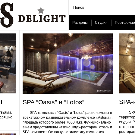
Разделы
Студия
Портфолио
I”
SPA-
SPA “Oasis” и “Lotos”
узьями,
SPA-ком
SPA-комплексы “Oasis” и “Lotos” расположены в
Горяшко,
территор
трёхэтажном развлекательном комплексе «Astoria»,
студии. 
площадь которого более 7000 м.кв. Функционально
которого 
в нем представлены казино, клуб-ресторан, отель и
ресторан
SPA-комплекс. Основную стилистику комплекса