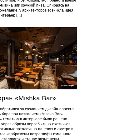
гости могли бы комфортно провести время
ом вина или кружкой пива. Опираясь на
ожелание, у архитекторов возникла идея
интерьер […]
оран «Mishka Bar»
 обратился за созданием дизайн-проекта
ь-бара под названием «Mishka Bar».
 тематику в интерьере было решено
 через образы первобытных охотников.
ативных потолочных панелях и люстре в
але изображены петроглифы каменного
на стеллажах и стенах размещены