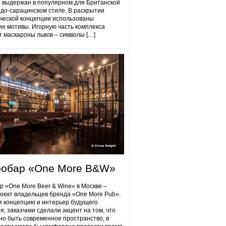
 выдержан в популярном для Британской
до-сарацинском стиле. В раскрытии
ческой концепции использованы
ие мотивы. Игорную часть комплекса
 маскароны львов – символы […]
робap «One More B&W»
p «One More Beer & Wine» в Москве –
оект владельцев бренда «One More Pub».
 концепцию и интерьер будущего
я, заказчики сделали акцент на том, что
но быть современное пространство, в