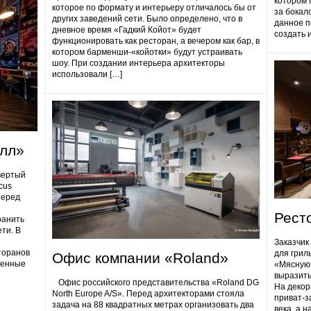
котором 
которое по формату и интерьеру отличалось бы от
за бокал
других заведений сети. Было определено, что в
данное п
дневное время «Гадкий Койот» будет
создать 
функционировать как ресторан, а вечером как бар, в
котором барменши-«койотки» будут устраивать
шоу. При создании интерьера архитекторы
использовали […]
олл»
вертый
cus
Перед
Рест
ранить
ти. В
Заказчик
торанов
для грил
Офис компании «Roland»
ненные
«Мясную»
выразить
Офис российского представительства «Roland DG
На декор
North Europe A/S». Перед архитекторами стояла
приват-з
задача на 88 квадратных метрах организовать два
века, а 