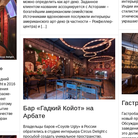
интерьер
можно определить как арт-деко. Заданное
Индии ин
клиентом название ассоциируется с Асторами –
стилисти
богатейшим американским семейством.
этническ
Источниками вдохновения послужили интерьеры
украшают
американского арт-деко (в частности – Рокфеллер-
центра) и […]
»
едний
ht в 2016
дения
раоке-
ект
Гаст
поэтому
Бар «Гадкий Койот» на
ытие
ачестве
Гастробa
Арбате
бран
новый пр
Обсуждая
Владельцы баров «Coyote Ugly» в России
заведени
обратились в студию интерьера Circus Delight с
это долж
просьбой создать уникальное пространство,