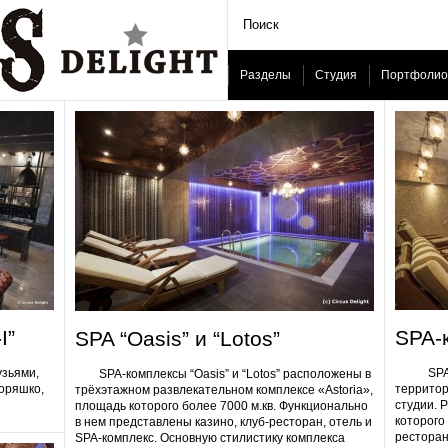
Разделы
Студия
Портфолио
I”
SPA-
SPA “Oasis” и “Lotos”
узьями,
SPA-ком
SPA-комплексы “Oasis” и “Lotos” расположены в
Горяшко,
территор
трёхэтажном развлекательном комплексе «Astoria»,
студии. 
площадь которого более 7000 м.кв. Функционально
которого 
в нем представлены казино, клуб-ресторан, отель и
ресторан
SPA-комплекс. Основную стилистику комплекса