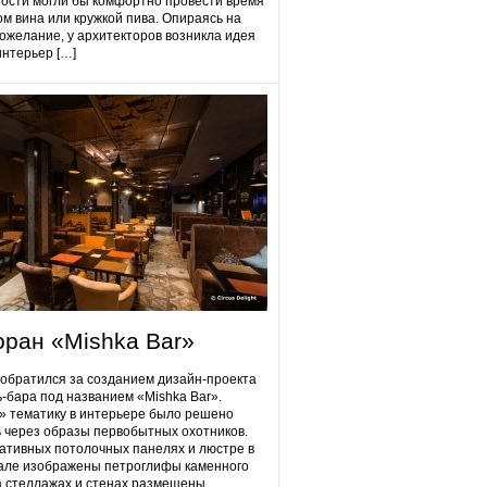
гости могли бы комфортно провести время
ом вина или кружкой пива. Опираясь на
ожелание, у архитекторов возникла идея
интерьер […]
оран «Mishka Bar»
 обратился за созданием дизайн-проекта
ь-бара под названием «Mishka Bar».
 тематику в интерьере было решено
 через образы первобытных охотников.
ативных потолочных панелях и люстре в
але изображены петроглифы каменного
на стеллажах и стенах размещены