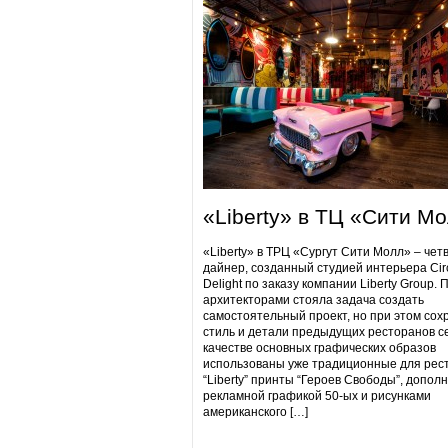
«Liberty» в ТЦ «Сити М
«Liberty» в ТРЦ «Сургут Сити Молл» – чет
дайнер, созданный студией интерьера Cir
Delight по заказу компании Liberty Group. 
архитекторами стояла задача создать
самостоятельный проект, но при этом сох
стиль и детали предыдущих ресторанов се
качестве основных графических образов
использованы уже традиционные для рес
“Liberty” принты “Героев Свободы”, допол
рекламной графикой 50-ых и рисунками
американского […]