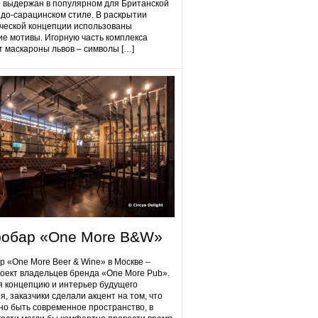
 выдержан в популярном для Британской
до-сарацинском стиле. В раскрытии
ческой концепции использованы
ие мотивы. Игорную часть комплекса
 маскароны львов – символы […]
робap «One More B&W»
p «One More Beer & Wine» в Москве –
оект владельцев бренда «One More Pub».
 концепцию и интерьер будущего
я, заказчики сделали акцент на том, что
но быть современное пространство, в