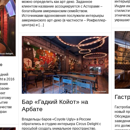
интерьер
можно определить как арт-деко. Заданное
Индии ин
клиентом название ассоциируется с Асторами –
стилисти
богатейшим американским семейством.
этническ
Источниками вдохновения послужили интерьеры
украшают
американского арт-деко (в частности – Рокфеллер-
центра) и […]
»
едний
ht в 2016
дения
раоке-
ект
Гаст
поэтому
Бар «Гадкий Койот» на
ытие
ачестве
Гастробa
Арбате
бран
новый пр
Обсуждая
Владельцы баров «Coyote Ugly» в России
заведени
обратились в студию интерьера Circus Delight с
это долж
просьбой создать уникальное пространство,