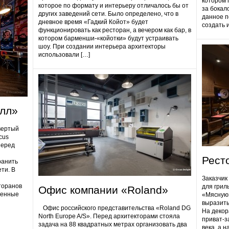
котором 
которое по формату и интерьеру отличалось бы от
за бокал
других заведений сети. Было определено, что в
данное п
дневное время «Гадкий Койот» будет
создать 
функционировать как ресторан, а вечером как бар, в
котором барменши-«койотки» будут устраивать
шоу. При создании интерьера архитекторы
использовали […]
олл»
вертый
cus
Перед
Рест
ранить
ти. В
Заказчик
торанов
для грил
Офис компании «Roland»
ненные
«Мясную»
выразить
Офис российского представительства «Roland DG
На декор
North Europe A/S». Перед архитекторами стояла
приват-з
задача на 88 квадратных метрах организовать два
века, а 