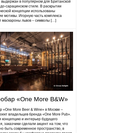
 выдержан в популярном для Британской
до-сарацинском стиле. В раскрытии
ческой концепции использованы
ие мотивы. Игорную часть комплекса
 маскароны львов – символы […]
робap «One More B&W»
p «One More Beer & Wine» в Москве –
оект владельцев бренда «One More Pub».
 концепцию и интерьер будущего
я, заказчики сделали акцент на том, что
но быть современное пространство, в