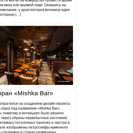
гости могли бы комфортно провести время
ом вина или кружкой пива. Опираясь на
ожелание, у архитекторов возникла идея
интерьер […]
оран «Mishka Bar»
 обратился за созданием дизайн-проекта
ь-бара под названием «Mishka Bar».
 тематику в интерьере было решено
 через образы первобытных охотников.
ативных потолочных панелях и люстре в
але изображены петроглифы каменного
на стеллажах и стенах размещены