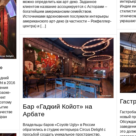
интерьер
можно определить как арт-деко. Заданное
Индии ин
клиентом название ассоциируется с Асторами –
стилисти
богатейшим американским семейством.
этническ
Источниками вдохновения послужили интерьеры
украшают
американского арт-деко (в частности – Рокфеллер-
центра) и […]
»
едний
ht в 2016
дения
раоке-
ект
Гаст
поэтому
Бар «Гадкий Койот» на
ытие
ачестве
Гастробa
Арбате
бран
новый пр
Обсуждая
Владельцы баров «Coyote Ugly» в России
заведени
обратились в студию интерьера Circus Delight с
это долж
просьбой создать уникальное пространство,