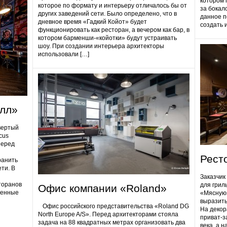
котором 
которое по формату и интерьеру отличалось бы от
за бокал
других заведений сети. Было определено, что в
данное п
дневное время «Гадкий Койот» будет
создать 
функционировать как ресторан, а вечером как бар, в
котором барменши-«койотки» будут устраивать
шоу. При создании интерьера архитекторы
использовали […]
олл»
вертый
cus
Перед
Рест
ранить
ти. В
Заказчик
торанов
для грил
Офис компании «Roland»
ненные
«Мясную»
выразить
Офис российского представительства «Roland DG
На декор
North Europe A/S». Перед архитекторами стояла
приват-з
задача на 88 квадратных метрах организовать два
века, а 