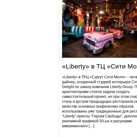
«Liberty» в ТЦ «Сити М
«Liberty» в ТРЦ «Сургут Сити Молл» – чет
дайнер, созданный студией интерьера Cir
Delight по заказу компании Liberty Group. 
архитекторами стояла задача создать
самостоятельный проект, но при этом сох
стиль и детали предыдущих ресторанов се
качестве основных графических образов
использованы уже традиционные для рес
“Liberty” принты “Героев Свободы”, допол
рекламной графикой 50-ых и рисунками
американского […]