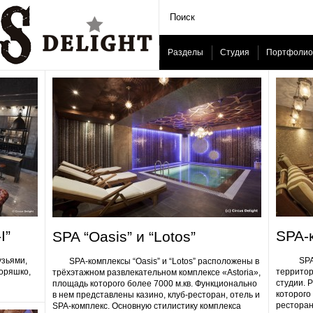
Разделы
Студия
Портфолио
I”
SPA-
SPA “Oasis” и “Lotos”
узьями,
SPA-ком
SPA-комплексы “Oasis” и “Lotos” расположены в
Горяшко,
территор
трёхэтажном развлекательном комплексе «Astoria»,
студии. 
площадь которого более 7000 м.кв. Функционально
которого 
в нем представлены казино, клуб-ресторан, отель и
ресторан
SPA-комплекс. Основную стилистику комплекса