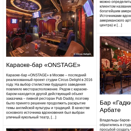
можно определить 
клиентом название
богатейшим амери
Источниками вдох
американского арт
центра) и […]
Караоке-бар «ONSTAGE»
Караоке-бар «ONSTAGE» в Москве – последний
реализованный проект студии Circus Delight в 2016
году. На выбор стилистики будущего заведения
повлияло месторасположение. Рядом с караоке-
баром находится другой действующий объект
заказчика – пивной ресторан Pub Daddy​, поэтому
Бар «Гадк
было принято решение продолжить раскрытие
темы английской культуры и традиций. В качестве
Арбате
основного источника вдохновения был выбран
уличный кукольный театр, […]
Владельцы баров «
обратились в студи
просьбой создать 