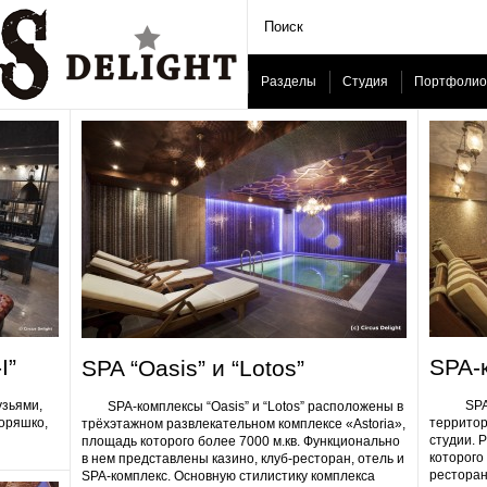
Разделы
Студия
Портфолио
I”
SPA-
SPA “Oasis” и “Lotos”
узьями,
SPA-ком
SPA-комплексы “Oasis” и “Lotos” расположены в
Горяшко,
территор
трёхэтажном развлекательном комплексе «Astoria»,
студии. 
площадь которого более 7000 м.кв. Функционально
которого 
в нем представлены казино, клуб-ресторан, отель и
ресторан
SPA-комплекс. Основную стилистику комплекса