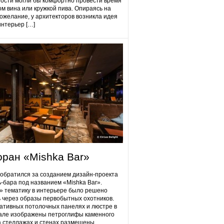
гости могли бы комфортно провести время
ом вина или кружкой пива. Опираясь на
ожелание, у архитекторов возникла идея
интерьер […]
оран «Mishka Bar»
 обратился за созданием дизайн-проекта
ь-бара под названием «Mishka Bar».
 тематику в интерьере было решено
 через образы первобытных охотников.
ативных потолочных панелях и люстре в
але изображены петроглифы каменного
на стеллажах и стенах размещены