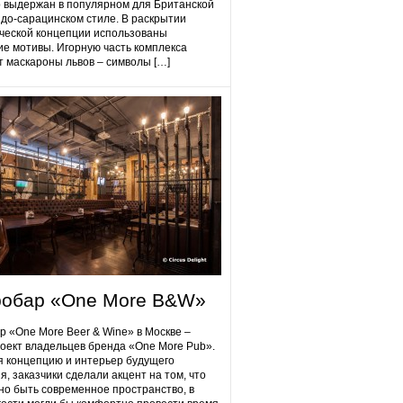
 выдержан в популярном для Британской
до-сарацинском стиле. В раскрытии
ческой концепции использованы
ие мотивы. Игорную часть комплекса
 маскароны львов – символы […]
робap «One More B&W»
p «One More Beer & Wine» в Москве –
оект владельцев бренда «One More Pub».
 концепцию и интерьер будущего
я, заказчики сделали акцент на том, что
но быть современное пространство, в