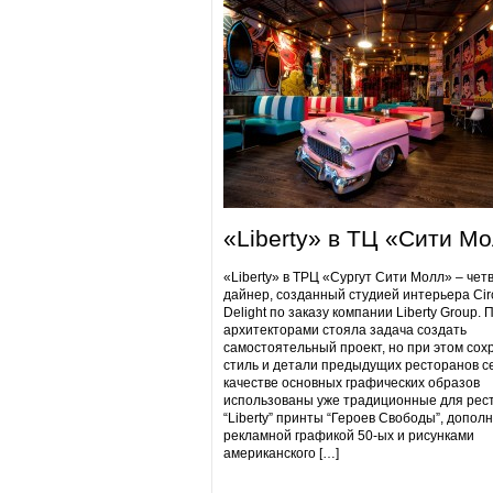
«Liberty» в ТЦ «Сити М
«Liberty» в ТРЦ «Сургут Сити Молл» – чет
дайнер, созданный студией интерьера Cir
Delight по заказу компании Liberty Group. 
архитекторами стояла задача создать
самостоятельный проект, но при этом сох
стиль и детали предыдущих ресторанов се
качестве основных графических образов
использованы уже традиционные для рес
“Liberty” принты “Героев Свободы”, допол
рекламной графикой 50-ых и рисунками
американского […]