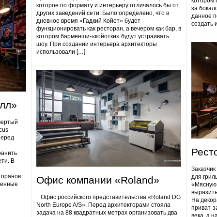
котором 
которое по формату и интерьеру отличалось бы от
за бокал
других заведений сети. Было определено, что в
данное п
дневное время «Гадкий Койот» будет
создать 
функционировать как ресторан, а вечером как бар, в
котором барменши-«койотки» будут устраивать
шоу. При создании интерьера архитекторы
использовали […]
олл»
вертый
cus
Перед
Рест
ранить
ти. В
Заказчик
торанов
для грил
Офис компании «Roland»
ненные
«Мясную»
выразить
Офис российского представительства «Roland DG
На декор
North Europe A/S». Перед архитекторами стояла
приват-з
задача на 88 квадратных метрах организовать два
века, а 