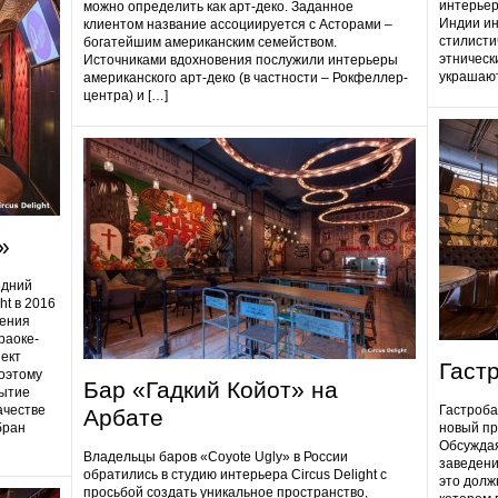
интерьер
можно определить как арт-деко. Заданное
Индии ин
клиентом название ассоциируется с Асторами –
стилисти
богатейшим американским семейством.
этническ
Источниками вдохновения послужили интерьеры
украшают
американского арт-деко (в частности – Рокфеллер-
центра) и […]
»
едний
ht в 2016
дения
раоке-
ект
Гаст
поэтому
Бар «Гадкий Койот» на
ытие
ачестве
Гастробa
Арбате
бран
новый пр
Обсуждая
Владельцы баров «Coyote Ugly» в России
заведени
обратились в студию интерьера Circus Delight с
это долж
просьбой создать уникальное пространство,