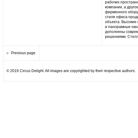
рабочих пространс
компании, а друго
фирменного обору
стиля офиса прод
объекта. Высокие 
и панорамные окн
дополнены совре
решениями. Стелл
Previous page
şans
vidobet
vidobet
vidobet
vidobet
casinolevant
casinolevant
casinolevant
vidobet
şans
casinolevant
casino
şans
casino
casino
casino
boostaro
casinolevant
şans
casinolevant
şanscasino
vidobet
vidobet
levant
galyabet
gorabet
gorabet
gorabet
vidobet
galyabet
gorabet
gorabet
nigeria
sports
casino
|
|
güncel
giriş
|
|
|
giriş
casino
giriş
şans
casino
levant
şans
şans
|
giriş
casino
giriş
|
|
giriş
casino
|
|
|
|
giriş
|
|
|
betting
betting
© 2016 Circus Delight. All images are copyrighted by their respective authors.
|
giriş
|
|
|
|
|
giriş
|
|
|
|
giriş
|
|
|
|
|
|
|
|