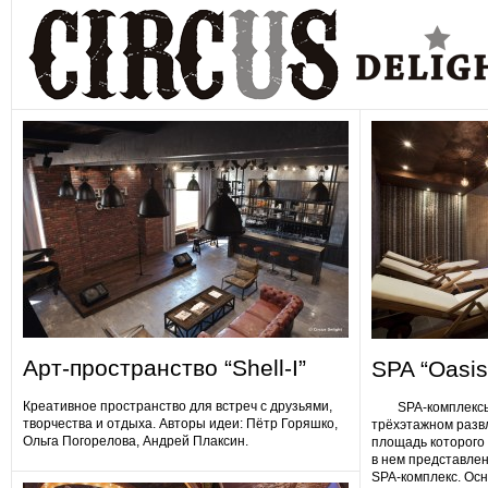
Арт-пространство “Shell-I”
SPA “Oasis”
Креативное пространство для встреч с друзьями,
SPA-комплексы “O
творчества и отдыха. Авторы идеи: Пётр Горяшко,
трёхэтажном развл
Ольга Погорелова, Андрей Плаксин.
площадь которого 
в нем представлен
SPA-комплекс. Осн