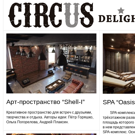
Арт-пространство “Shell-I”
SPA “Oasis”
Креативное пространство для встреч с друзьями,
SPA-комплексы “O
творчества и отдыха. Авторы идеи: Пётр Горяшко,
трёхэтажном развл
Ольга Погорелова, Андрей Плаксин.
площадь которого 
в нем представлен
SPA-комплекс. Осн