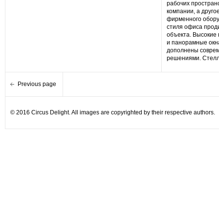
рабочих пространс
компании, а друго
фирменного обору
стиля офиса прод
объекта. Высокие 
и панорамные окн
дополнены совре
решениями. Стелл
Previous page
şans
vidobet
vidobet
vidobet
vidobet
casinolevant
casinolevant
casinolevant
vidobet
şans
casinolevant
casino
şans
casino
casino
casino
boostaro
casinolevant
şans
casinolevant
şanscasino
vidobet
vidobet
levant
gorabet
galyabet
gorabet
gorabet
gorabet
vidobet
galyabet
gorabet
gorabet
casino
|
|
güncel
giriş
|
|
|
giriş
casino
giriş
şans
casino
levant
şans
şans
|
giriş
casino
giriş
|
|
giriş
casino
|
|
|
|
|
giriş
|
|
© 2016 Circus Delight. All images are copyrighted by their respective authors.
|
giriş
|
|
|
|
|
giriş
|
|
|
|
giriş
|
|
|
|
|
|
|