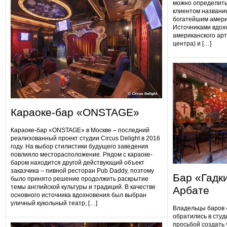
можно определить 
клиентом название
богатейшим амери
Источниками вдох
американского арт
центра) и […]
Караоке-бар «ONSTAGE»
Караоке-бар «ONSTAGE» в Москве – последний
реализованный проект студии Circus Delight в 2016
году. На выбор стилистики будущего заведения
повлияло месторасположение. Рядом с караоке-
баром находится другой действующий объект
заказчика – пивной ресторан Pub Daddy​, поэтому
Бар «Гадк
было принято решение продолжить раскрытие
темы английской культуры и традиций. В качестве
Арбате
основного источника вдохновения был выбран
уличный кукольный театр, […]
Владельцы баров «
обратились в студи
просьбой создать 