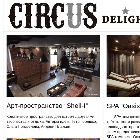
Арт-пространство “Shell-I”
SPA “Oasis”
Креативное пространство для встреч с друзьями,
SPA-комплексы “O
творчества и отдыха. Авторы идеи: Пётр Горяшко,
трёхэтажном развл
Ольга Погорелова, Андрей Плаксин.
площадь которого 
в нем представлен
SPA-комплекс. Осн