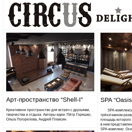
Арт-пространство “Shell-I”
SPA “Oasis”
Креативное пространство для встреч с друзьями,
SPA-комплексы “O
творчества и отдыха. Авторы идеи: Пётр Горяшко,
трёхэтажном развл
Ольга Погорелова, Андрей Плаксин.
площадь которого 
в нем представлен
SPA-комплекс. Осн