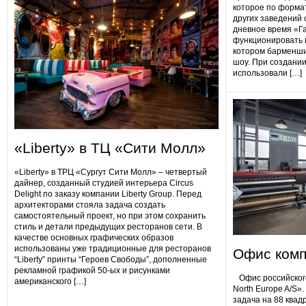
которое по формат
других заведений 
дневное время «Га
функционировать к
котором барменши
шоу. При создани
использовали […]
«Liberty» в ТЦ «Сити Молл»
«Liberty» в ТРЦ «Сургут Сити Молл» – четвертый
дайнер, созданный студией интерьера Circus
Delight по заказу компании Liberty Group. Перед
архитекторами стояла задача создать
самостоятельный проект, но при этом сохранить
стиль и детали предыдущих ресторанов сети. В
качестве основных графических образов
использованы уже традиционные для ресторанов
Офис комп
“Liberty” принты “Героев Свободы”, дополненные
рекламной графикой 50-ых и рисунками
Офис российского
американского […]
North Europe A/S»
задача на 88 квад