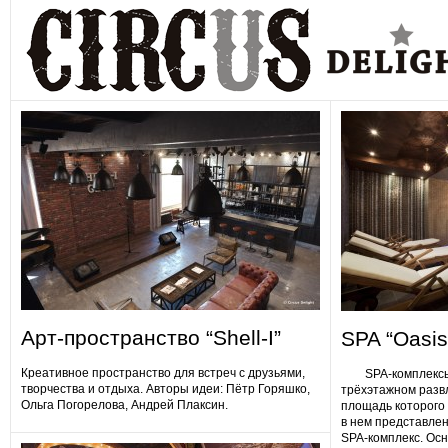
Арт-пространство “Shell-I”
SPA “Oasis”
Креативное пространство для встреч с друзьями,
SPA-комплексы “O
творчества и отдыха. Авторы идеи: Пётр Горяшко,
трёхэтажном развл
Ольга Погорелова, Андрей Плаксин.
площадь которого 
в нем представлен
SPA-комплекс. Осн