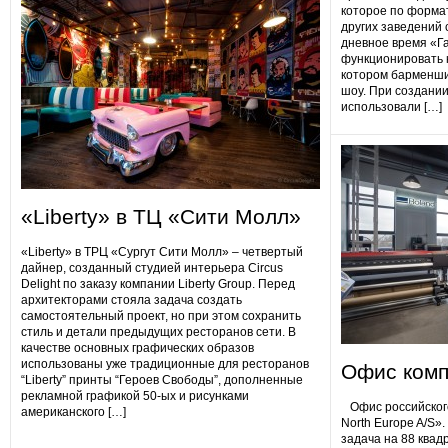
которое по формат
других заведений 
дневное время «Га
функционировать к
котором барменши
шоу. При создани
использовали […]
«Liberty» в ТЦ «Сити Молл»
«Liberty» в ТРЦ «Сургут Сити Молл» – четвертый
дайнер, созданный студией интерьера Circus
Delight по заказу компании Liberty Group. Перед
архитекторами стояла задача создать
самостоятельный проект, но при этом сохранить
стиль и детали предыдущих ресторанов сети. В
качестве основных графических образов
использованы уже традиционные для ресторанов
Офис комп
“Liberty” принты “Героев Свободы”, дополненные
рекламной графикой 50-ых и рисунками
Офис российского
американского […]
North Europe A/S»
задача на 88 квад