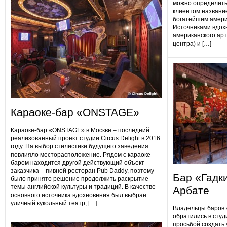
можно определить 
клиентом название
богатейшим амери
Источниками вдох
американского арт
центра) и […]
Караоке-бар «ONSTAGE»
Караоке-бар «ONSTAGE» в Москве – последний
реализованный проект студии Circus Delight в 2016
году. На выбор стилистики будущего заведения
повлияло месторасположение. Рядом с караоке-
баром находится другой действующий объект
заказчика – пивной ресторан Pub Daddy​, поэтому
Бар «Гадк
было принято решение продолжить раскрытие
темы английской культуры и традиций. В качестве
Арбате
основного источника вдохновения был выбран
уличный кукольный театр, […]
Владельцы баров «
обратились в студи
просьбой создать 