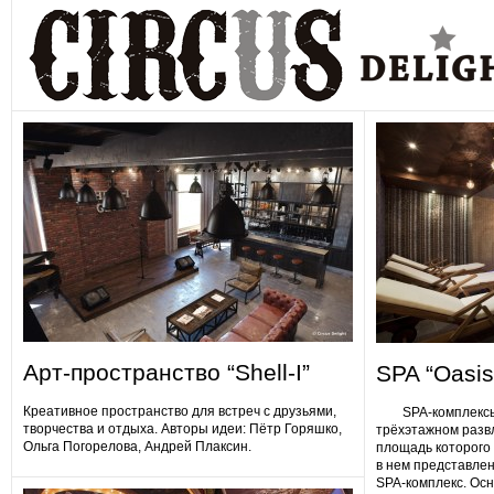
Арт-пространство “Shell-I”
SPA “Oasis”
Креативное пространство для встреч с друзьями,
SPA-комплексы “O
творчества и отдыха. Авторы идеи: Пётр Горяшко,
трёхэтажном развл
Ольга Погорелова, Андрей Плаксин.
площадь которого 
в нем представлен
SPA-комплекс. Осн