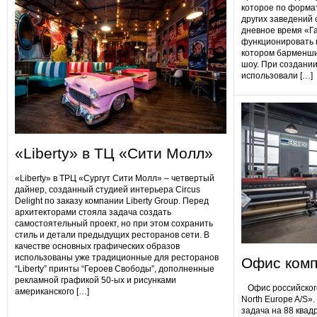
которое по формат
других заведений 
дневное время «Га
функционировать к
котором барменши
шоу. При создани
использовали […]
«Liberty» в ТЦ «Сити Молл»
«Liberty» в ТРЦ «Сургут Сити Молл» – четвертый
дайнер, созданный студией интерьера Circus
Delight по заказу компании Liberty Group. Перед
архитекторами стояла задача создать
самостоятельный проект, но при этом сохранить
стиль и детали предыдущих ресторанов сети. В
качестве основных графических образов
использованы уже традиционные для ресторанов
Офис комп
“Liberty” принты “Героев Свободы”, дополненные
рекламной графикой 50-ых и рисунками
Офис российского
американского […]
North Europe A/S»
задача на 88 квад