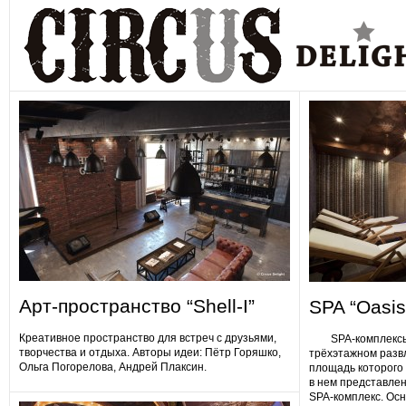
Арт-пространство “Shell-I”
SPA “Oasis”
Креативное пространство для встреч с друзьями,
SPA-комплексы “O
творчества и отдыха. Авторы идеи: Пётр Горяшко,
трёхэтажном развл
Ольга Погорелова, Андрей Плаксин.
площадь которого 
в нем представлен
SPA-комплекс. Осн