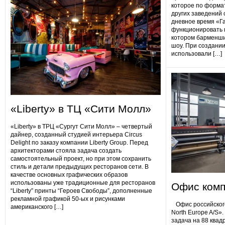
которое по формат
других заведений 
дневное время «Га
функционировать к
котором барменши
шоу. При создани
использовали […]
«Liberty» в ТЦ «Сити Молл»
«Liberty» в ТРЦ «Сургут Сити Молл» – четвертый
дайнер, созданный студией интерьера Circus
Delight по заказу компании Liberty Group. Перед
архитекторами стояла задача создать
самостоятельный проект, но при этом сохранить
стиль и детали предыдущих ресторанов сети. В
качестве основных графических образов
использованы уже традиционные для ресторанов
Офис комп
“Liberty” принты “Героев Свободы”, дополненные
рекламной графикой 50-ых и рисунками
Офис российского
американского […]
North Europe A/S»
задача на 88 квад