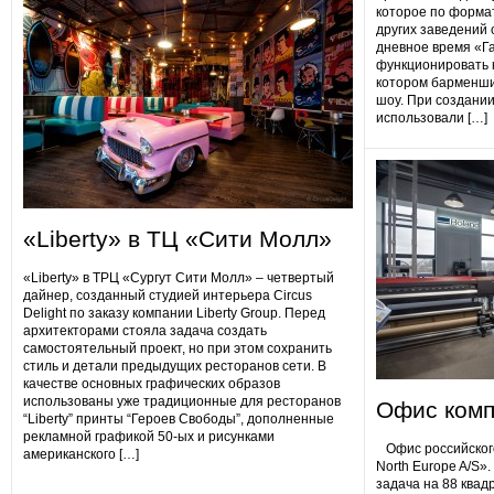
которое по формат
других заведений 
дневное время «Га
функционировать к
котором барменши
шоу. При создани
использовали […]
«Liberty» в ТЦ «Сити Молл»
«Liberty» в ТРЦ «Сургут Сити Молл» – четвертый
дайнер, созданный студией интерьера Circus
Delight по заказу компании Liberty Group. Перед
архитекторами стояла задача создать
самостоятельный проект, но при этом сохранить
стиль и детали предыдущих ресторанов сети. В
качестве основных графических образов
использованы уже традиционные для ресторанов
Офис комп
“Liberty” принты “Героев Свободы”, дополненные
рекламной графикой 50-ых и рисунками
Офис российского
американского […]
North Europe A/S»
задача на 88 квад