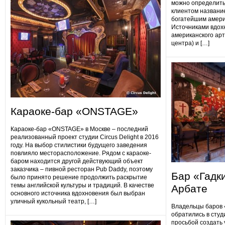
можно определить 
клиентом название
богатейшим амери
Источниками вдох
американского арт
центра) и […]
Караоке-бар «ONSTAGE»
Караоке-бар «ONSTAGE» в Москве – последний
реализованный проект студии Circus Delight в 2016
году. На выбор стилистики будущего заведения
повлияло месторасположение. Рядом с караоке-
баром находится другой действующий объект
заказчика – пивной ресторан Pub Daddy​, поэтому
Бар «Гадк
было принято решение продолжить раскрытие
темы английской культуры и традиций. В качестве
Арбате
основного источника вдохновения был выбран
уличный кукольный театр, […]
Владельцы баров «
обратились в студи
просьбой создать 