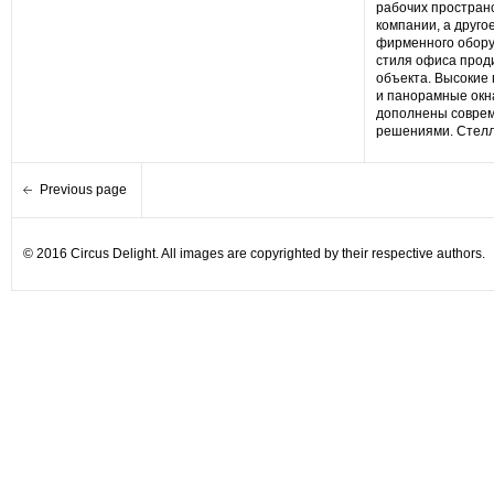
рабочих пространс
компании, а друго
фирменного обору
стиля офиса прод
объекта. Высокие 
и панорамные окн
дополнены совре
решениями. Стелл
Previous page
şans
vidobet
vidobet
vidobet
vidobet
casinolevant
casinolevant
casinolevant
vidobet
şans
casinolevant
casino
şans
casino
casino
casino
boostaro
casinolevant
şans
casinolevant
şanscasino
vidobet
vidobet
levant
galyabet
gorabet
gorabet
gorabet
vidobet
galyabet
gorabet
gorabet
nigeria
sports
casino
|
|
güncel
giriş
|
|
|
giriş
casino
giriş
şans
casino
levant
şans
şans
|
giriş
casino
giriş
|
|
giriş
casino
|
|
|
|
giriş
|
|
|
betting
betting
© 2016 Circus Delight. All images are copyrighted by their respective authors.
|
giriş
|
|
|
|
|
giriş
|
|
|
|
giriş
|
|
|
|
|
|
|
|