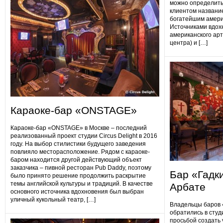
можно определить 
клиентом название
богатейшим амери
Источниками вдох
американского арт
центра) и […]
Караоке-бар «ONSTAGE»
Караоке-бар «ONSTAGE» в Москве – последний
реализованный проект студии Circus Delight в 2016
году. На выбор стилистики будущего заведения
повлияло месторасположение. Рядом с караоке-
баром находится другой действующий объект
заказчика – пивной ресторан Pub Daddy​, поэтому
Бар «Гадк
было принято решение продолжить раскрытие
темы английской культуры и традиций. В качестве
Арбате
основного источника вдохновения был выбран
уличный кукольный театр, […]
Владельцы баров «
обратились в студи
просьбой создать 