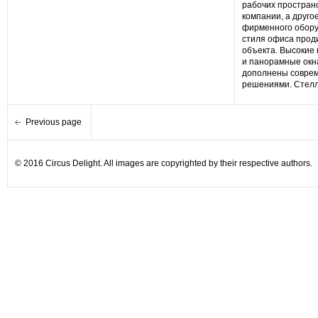
рабочих пространс
компании, а друго
фирменного обору
стиля офиса прод
объекта. Высокие 
и панорамные окн
дополнены совре
решениями. Стелл
Previous page
şans
vidobet
vidobet
vidobet
vidobet
casinolevant
casinolevant
casinolevant
vidobet
şans
casinolevant
casino
şans
casino
casino
casino
boostaro
casinolevant
şans
casinolevant
şanscasino
vidobet
vidobet
levant
gorabet
galyabet
gorabet
gorabet
gorabet
vidobet
galyabet
gorabet
gorabet
casino
|
|
güncel
giriş
|
|
|
giriş
casino
giriş
şans
casino
levant
şans
şans
|
giriş
casino
giriş
|
|
giriş
casino
|
|
|
|
|
giriş
|
|
© 2016 Circus Delight. All images are copyrighted by their respective authors.
|
giriş
|
|
|
|
|
giriş
|
|
|
|
giriş
|
|
|
|
|
|
|