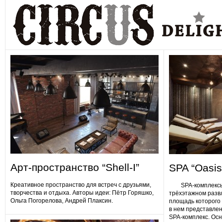
Арт-пространство “Shell-I”
SPA “Oasis”
Креативное пространство для встреч с друзьями,
SPA-комплексы “O
творчества и отдыха. Авторы идеи: Пётр Горяшко,
трёхэтажном развл
Ольга Погорелова, Андрей Плаксин.
площадь которого 
в нем представлен
SPA-комплекс. Осн