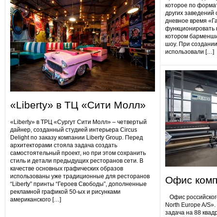
которое по формат
других заведений 
дневное время «Га
функционировать к
котором барменши
шоу. При создани
использовали […]
«Liberty» в ТЦ «Сити Молл»
«Liberty» в ТРЦ «Сургут Сити Молл» – четвертый
дайнер, созданный студией интерьера Circus
Delight по заказу компании Liberty Group. Перед
архитекторами стояла задача создать
самостоятельный проект, но при этом сохранить
стиль и детали предыдущих ресторанов сети. В
качестве основных графических образов
использованы уже традиционные для ресторанов
Офис комп
“Liberty” принты “Героев Свободы”, дополненные
рекламной графикой 50-ых и рисунками
Офис российского
американского […]
North Europe A/S»
задача на 88 квад