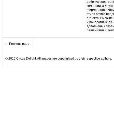
рабочих пространс
компании, а друго
фирменного обору
стиля офиса прод
объекта. Высокие 
и панорамные окн
дополнены совре
решениями. Стелл
Previous page
şans
vidobet
vidobet
vidobet
vidobet
casinolevant
casinolevant
casinolevant
vidobet
şans
casinolevant
casino
şans
casino
casino
casino
boostaro
casinolevant
şans
casinolevant
şanscasino
vidobet
vidobet
levant
gorabet
galyabet
gorabet
gorabet
gorabet
vidobet
galyabet
gorabet
gorabet
nigeria
sports
casino
|
|
güncel
giriş
|
|
|
giriş
casino
giriş
şans
casino
levant
şans
şans
|
giriş
casino
giriş
|
|
giriş
casino
|
|
|
|
|
giriş
|
|
|
betting
betting
© 2016 Circus Delight. All images are copyrighted by their respective authors.
|
giriş
|
|
|
|
|
giriş
|
|
|
|
giriş
|
|
|
|
|
|
|
|