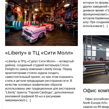
которое по формат
других заведений 
дневное время «Га
функционировать к
котором барменши
шоу. При создани
использовали […]
«Liberty» в ТЦ «Сити Молл»
«Liberty» в ТРЦ «Сургут Сити Молл» – четвертый
дайнер, созданный студией интерьера Circus
Delight по заказу компании Liberty Group. Перед
архитекторами стояла задача создать
самостоятельный проект, но при этом сохранить
стиль и детали предыдущих ресторанов сети. В
качестве основных графических образов
использованы уже традиционные для ресторанов
Офис комп
“Liberty” принты “Героев Свободы”, дополненные
рекламной графикой 50-ых и рисунками
Офис российского
американского […]
North Europe A/S»
задача на 88 квад