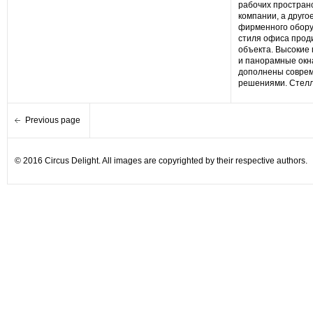
рабочих пространс
компании, а друго
фирменного обору
стиля офиса прод
объекта. Высокие 
и панорамные окн
дополнены совре
решениями. Стелл
Previous page
şans
vidobet
vidobet
vidobet
vidobet
casinolevant
casinolevant
casinolevant
vidobet
şans
casinolevant
casino
şans
casino
casino
casino
boostaro
casinolevant
şans
casinolevant
şanscasino
vidobet
vidobet
levant
gorabet
galyabet
gorabet
gorabet
gorabet
vidobet
galyabet
gorabet
gorabet
casino
|
|
güncel
giriş
|
|
|
giriş
casino
giriş
şans
casino
levant
şans
şans
|
giriş
casino
giriş
|
|
giriş
casino
|
|
|
|
|
giriş
|
|
© 2016 Circus Delight. All images are copyrighted by their respective authors.
|
giriş
|
|
|
|
|
giriş
|
|
|
|
giriş
|
|
|
|
|
|
|