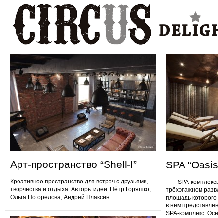
Арт-пространство “Shell-I”
SPA “Oasis”
Креативное пространство для встреч с друзьями,
SPA-комплексы “O
творчества и отдыха. Авторы идеи: Пётр Горяшко,
трёхэтажном развл
Ольга Погорелова, Андрей Плаксин.
площадь которого 
в нем представлен
SPA-комплекс. Осн