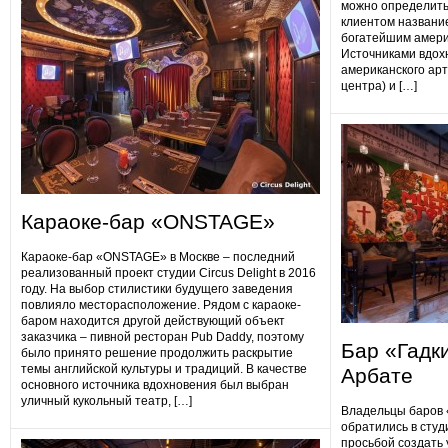
можно определить 
клиентом название
богатейшим амери
Источниками вдох
американского арт
центра) и […]
Караоке-бар «ONSTAGE»
Караоке-бар «ONSTAGE» в Москве – последний
реализованный проект студии Circus Delight в 2016
году. На выбор стилистики будущего заведения
повлияло месторасположение. Рядом с караоке-
баром находится другой действующий объект
заказчика – пивной ресторан Pub Daddy​, поэтому
Бар «Гадк
было принято решение продолжить раскрытие
темы английской культуры и традиций. В качестве
Арбате
основного источника вдохновения был выбран
уличный кукольный театр, […]
Владельцы баров «
обратились в студи
просьбой создать 