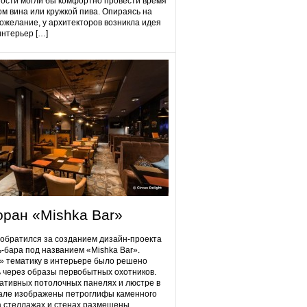
гости могли бы комфортно провести время
ом вина или кружкой пива. Опираясь на
ожелание, у архитекторов возникла идея
интерьер […]
оран «Mishka Bar»
 обратился за созданием дизайн-проекта
ь-бара под названием «Mishka Bar».
 тематику в интерьере было решено
 через образы первобытных охотников.
ативных потолочных панелях и люстре в
але изображены петроглифы каменного
на стеллажах и стенах размещены