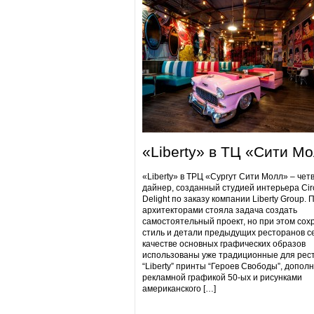
«Liberty» в ТЦ «Сити М
«Liberty» в ТРЦ «Сургут Сити Молл» – чет
дайнер, созданный студией интерьера Cir
Delight по заказу компании Liberty Group. 
архитекторами стояла задача создать
самостоятельный проект, но при этом сох
стиль и детали предыдущих ресторанов се
качестве основных графических образов
использованы уже традиционные для рес
“Liberty” принты “Героев Свободы”, допол
рекламной графикой 50-ых и рисунками
американского […]