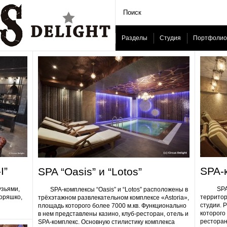
Разделы
Студия
Портфолио
I”
SPA-
SPA “Oasis” и “Lotos”
узьями,
SPA-ком
SPA-комплексы “Oasis” и “Lotos” расположены в
Горяшко,
территор
трёхэтажном развлекательном комплексе «Astoria»,
студии. 
площадь которого более 7000 м.кв. Функционально
которого 
в нем представлены казино, клуб-ресторан, отель и
ресторан
SPA-комплекс. Основную стилистику комплекса