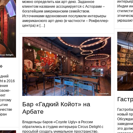
интерьер
можно определить как арт-деко. Заданное
Индии ин
клиентом название ассоциируется с Асторами –
стилисти
богатейшим американским семейством.
этническ
Источниками вдохновения послужили интерьеры
украшают
американского арт-деко (в частности – Рокфеллер-
центра) и […]
»
едний
ht в 2016
дения
раоке-
ект
Гаст
поэтому
Бар «Гадкий Койот» на
ытие
ачестве
Гастробa
Арбате
бран
новый пр
Обсуждая
Владельцы баров «Coyote Ugly» в России
заведени
обратились в студию интерьера Circus Delight с
это долж
просьбой создать уникальное пространство,