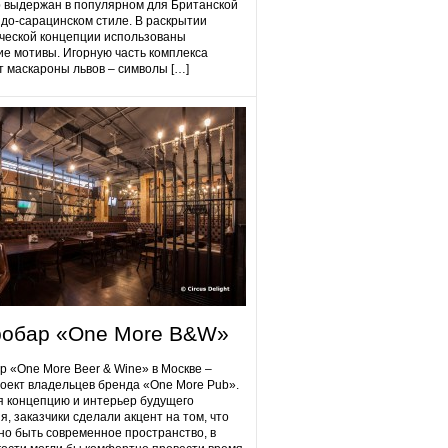
 выдержан в популярном для Британской
до-сарацинском стиле. В раскрытии
ческой концепции использованы
ие мотивы. Игорную часть комплекса
 маскароны львов – символы […]
робap «One More B&W»
p «One More Beer & Wine» в Москве –
оект владельцев бренда «One More Pub».
 концепцию и интерьер будущего
я, заказчики сделали акцент на том, что
но быть современное пространство, в