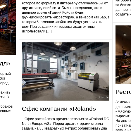
котором 
которое по формату и интерьеру отличалось бы от
за бокал
других заведений сети. Было определено, что в
данное п
дневное время «Гадкий Койот» будет
создать 
функционировать как ресторан, а вечером как бар, в
котором барменши-«койотки» будут устраивать
шоу. При создании интерьера архитекторы
использовали […]
олл»
вертый
cus
Перед
Рест
ранить
ти. В
Заказчик
торанов
для грил
Офис компании «Roland»
ненные
«Мясную»
выразить
Офис российского представительства «Roland DG
На декор
North Europe A/S». Перед архитекторами стояла
приват-з
задача на 88 квадратных метрах организовать два
века, а 