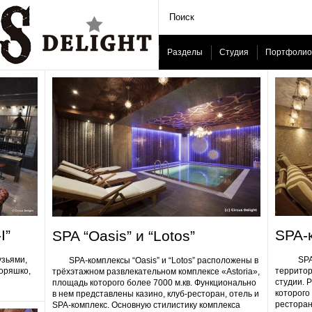
Разделы
Студия
Портфолио
I”
SPA-
SPA “Oasis” и “Lotos”
узьями,
SPA-ком
SPA-комплексы “Oasis” и “Lotos” расположены в
Горяшко,
территор
трёхэтажном развлекательном комплексе «Astoria»,
студии. 
площадь которого более 7000 м.кв. Функционально
которого 
в нем представлены казино, клуб-ресторан, отель и
ресторан
SPA-комплекс. Основную стилистику комплекса