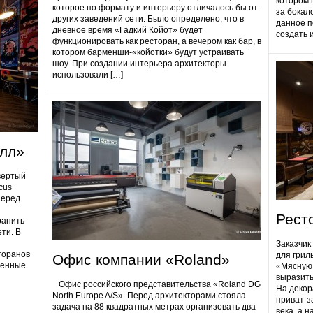
котором 
которое по формату и интерьеру отличалось бы от
за бокал
других заведений сети. Было определено, что в
данное п
дневное время «Гадкий Койот» будет
создать 
функционировать как ресторан, а вечером как бар, в
котором барменши-«койотки» будут устраивать
шоу. При создании интерьера архитекторы
использовали […]
олл»
вертый
cus
Перед
Рест
ранить
ти. В
Заказчик
торанов
для грил
Офис компании «Roland»
ненные
«Мясную»
выразить
Офис российского представительства «Roland DG
На декор
North Europe A/S». Перед архитекторами стояла
приват-з
задача на 88 квадратных метрах организовать два
века, а 