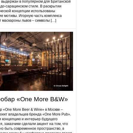
 выдержан в популярном для Британской
до-сарацинском стиле. В раскрытии
ческой концепции использованы
ие мотивы. Игорную часть комплекса
 маскароны львов – символы […]
робap «One More B&W»
p «One More Beer & Wine» в Москве –
оект владельцев бренда «One More Pub».
 концепцию и интерьер будущего
я, заказчики сделали акцент на том, что
но быть современное пространство, в