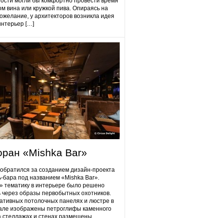
гости могли бы комфортно провести время
ом вина или кружкой пива. Опираясь на
ожелание, у архитекторов возникла идея
интерьер […]
оран «Mishka Bar»
 обратился за созданием дизайн-проекта
ь-бара под названием «Mishka Bar».
 тематику в интерьере было решено
 через образы первобытных охотников.
ативных потолочных панелях и люстре в
але изображены петроглифы каменного
на стеллажах и стенах размещены