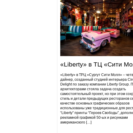
«Liberty» в ТЦ «Сити М
«Liberty» в ТРЦ «Сургут Сити Молл» – чет
дайнер, созданный студией интерьера Cir
Delight по заказу компании Liberty Group. 
архитекторами стояла задача создать
самостоятельный проект, но при этом сох
стиль и детали предыдущих ресторанов се
качестве основных графических образов
использованы уже традиционные для рес
“Liberty” принты “Героев Свободы”, допол
рекламной графикой 50-ых и рисунками
американского […]