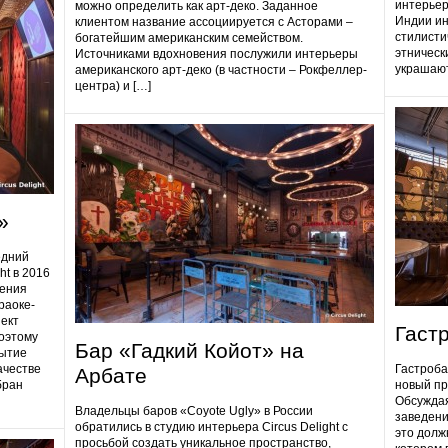
интерьер
можно определить как арт-деко. Заданное
Индии ин
клиентом название ассоциируется с Асторами –
стилисти
богатейшим американским семейством.
этническ
Источниками вдохновения послужили интерьеры
украшают
американского арт-деко (в частности – Рокфеллер-
центра) и […]
»
едний
ht в 2016
дения
раоке-
ект
Гаст
поэтому
Бар «Гадкий Койот» на
ытие
ачестве
Гастробa
Арбате
бран
новый пр
Обсуждая
Владельцы баров «Coyote Ugly» в России
заведени
обратились в студию интерьера Circus Delight с
это долж
просьбой создать уникальное пространство,