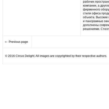
рабочих пространс
компании, а друго
фирменного обору
стиля офиса прод
объекта. Высокие 
и панорамные окн
дополнены совре
решениями. Стелл
Previous page
şans
vidobet
vidobet
vidobet
vidobet
casinolevant
casinolevant
casinolevant
vidobet
şans
casinolevant
casino
şans
casino
casino
casino
boostaro
casinolevant
şans
casinolevant
şanscasino
vidobet
vidobet
levant
gorabet
galyabet
gorabet
gorabet
gorabet
vidobet
galyabet
gorabet
gorabet
casino
|
|
güncel
giriş
|
|
|
giriş
casino
giriş
şans
casino
levant
şans
şans
|
giriş
casino
giriş
|
|
giriş
casino
|
|
|
|
|
giriş
|
|
© 2016 Circus Delight. All images are copyrighted by their respective authors.
|
giriş
|
|
|
|
|
giriş
|
|
|
|
giriş
|
|
|
|
|
|
|