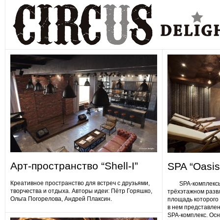
Арт-пространство “Shell-I”
SPA “Oasis”
Креативное пространство для встреч с друзьями,
SPA-комплексы “O
творчества и отдыха. Авторы идеи: Пётр Горяшко,
трёхэтажном развл
Ольга Погорелова, Андрей Плаксин.
площадь которого 
в нем представлен
SPA-комплекс. Осн