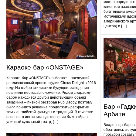
можно определить 
клиентом название
богатейшим амери
Источниками вдох
американского арт
центра) и […]
Караоке-бар «ONSTAGE»
Караоке-бар «ONSTAGE» в Москве – последний
реализованный проект студии Circus Delight в 2016
году. На выбор стилистики будущего заведения
повлияло месторасположение. Рядом с караоке-
баром находится другой действующий объект
заказчика – пивной ресторан Pub Daddy​, поэтому
Бар «Гадк
было принято решение продолжить раскрытие
темы английской культуры и традиций. В качестве
Арбате
основного источника вдохновения был выбран
уличный кукольный театр, […]
Владельцы баров «
обратились в студи
просьбой создать 